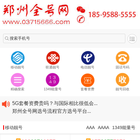
搜索手机号
移动靓号
联通靓号
电信靓号
固话号码
2020​移动最新套餐资费...
2020​联通最新套餐资费...
精确搜索
1349能量号
套餐资费
靓号回收
2020​电信最新套餐资费...
5G套餐资费贵吗？与国际相比很低会...
郑州全号网选号流程官方选号平台...
2020​移动最新套餐资费...
2020​联通最新套餐资费...
移动靓号
AAA
AAAA
1349能量号
2020​电信最新套餐资费...