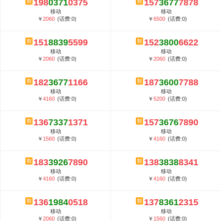
198
0371
0375
157
3677
7878
5G套餐资费贵吗？与国际相比很低会...
移动
移动
郑州全号网选号流程官方选号平台...
￥
2060
(话费:0)
￥
6500
(话费:0)
151
8839
5599
152
3800
6622
移动
移动
￥
2060
(话费:0)
￥
2060
(话费:0)
182
3677
1166
187
3600
7788
移动
移动
￥
4160
(话费:0)
￥
5200
(话费:0)
136
7337
1371
157
3676
7890
移动
移动
￥
1560
(话费:0)
￥
4160
(话费:0)
183
3926
7890
138
3838
8341
移动
移动
￥
4160
(话费:0)
￥
4160
(话费:0)
136
1984
0518
137
8361
2315
移动
移动
￥
2060
(话费:0)
￥
1560
(话费:0)