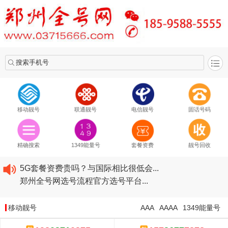
搜索手机号
移动靓号
联通靓号
电信靓号
固话号码
2020​移动最新套餐资费...
2020​联通最新套餐资费...
精确搜索
1349能量号
套餐资费
靓号回收
2020​电信最新套餐资费...
5G套餐资费贵吗？与国际相比很低会...
郑州全号网选号流程官方选号平台...
2020​移动最新套餐资费...
2020​联通最新套餐资费...
移动靓号
AAA
AAAA
1349能量号
2020​电信最新套餐资费...