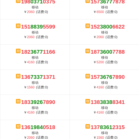
198
0371
0375
157
3677
7878
5G套餐资费贵吗？与国际相比很低会...
移动
移动
郑州全号网选号流程官方选号平台...
￥
2060
(话费:0)
￥
6500
(话费:0)
151
8839
5599
152
3800
6622
移动
移动
￥
2060
(话费:0)
￥
2060
(话费:0)
182
3677
1166
187
3600
7788
移动
移动
￥
4160
(话费:0)
￥
5200
(话费:0)
136
7337
1371
157
3676
7890
移动
移动
￥
1560
(话费:0)
￥
4160
(话费:0)
183
3926
7890
138
3838
8341
移动
移动
￥
4160
(话费:0)
￥
4160
(话费:0)
136
1984
0518
137
8361
2315
移动
移动
￥
2060
(话费:0)
￥
1560
(话费:0)