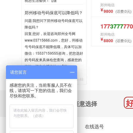
祝您生活愉快！【微
郑州电信
信:15537159555】
9800
(话费:0元)
郑州移动号码保底可以降低吗？
2020-06-02 10:35
问题:我想问下郑州移动号码保底可以
177
3777
770
降低吗？
回复:您好，欢迎咨询郑州全号网
郑州电信
www.03715666.com，您好，州移动
8800
(话费:0元)
号号码保底不能降低哦，具体可以加
微信：15537159555咨询，把您选好
的号码发来具体给您查询，感谢您的
咨询，祝您生活愉快！【微
请您留言
信:15537159555】
2020-05-21 10:48
感谢您的关注，当前客服人员不在
线，请填写一下您的信息，我们会
尽快和您联系。
千万号码 任意选择
关于我们
在线选号