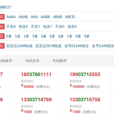
ABBCC*
部
AAAA
AAAB
AAA
AABB
ABAB
ABCD
部
不含4
包含4
不含7
包含7
不含0
包含0
部
0多
1多
2多
3多
4多
5多
6多
7多
8多
9多
部
后五位1349组成
后五位2678组成
全号01349组合
全号1349组
价格降序
号码升序
号码降序
7
180
3786
1111
199
0371
5555
郑州电信
郑州电信
34500
102000
)
(话费:0元)
(话费:0元)
9
133
0371
8769
133
0371
6758
郑州电信
郑州电信
1500
1300
(话费:0元)
(话费:0元)