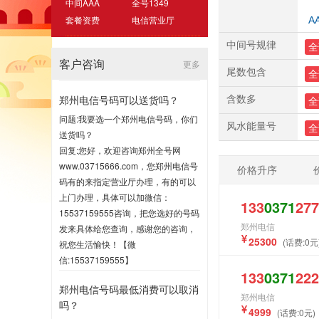
中间AAA
全号1349
套餐资费
电信营业厅
A
中间号规律
全
客户咨询
更多
尾数包含
全
郑州电信号码可以送货吗？
含数多
全
问题:我要选一个郑州电信号码，你们
风水能量号
全
送货吗？
回复:您好，欢迎咨询郑州全号网
www.03715666.com，您郑州电信号
价格升序
码有的来指定营业厅办理，有的可以
上门办理，具体可以加微信：
133
0371
277
15537159555咨询，把您选好的号码
郑州电信
发来具体给您查询，感谢您的咨询，
25300
(话费:0元
祝您生活愉快！【微
信:15537159555】
133
0371
222
2020-07-16 17:00
郑州电信号码最低消费可以取消
郑州电信
吗？
4999
(话费:0元)