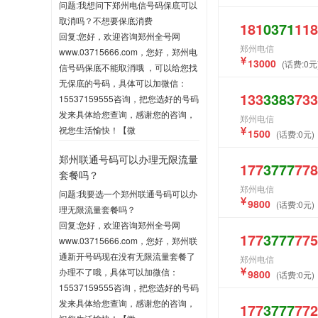
问题:我想问下郑州电信号码保底可以
取消吗？不想要保底消费
181
0371
118
回复:您好，欢迎咨询郑州全号网
郑州电信
www.03715666.com，您好，郑州电
13000
(话费:0元
信号码保底不能取消哦 ，可以给您找
无保底的号码，具体可以加微信：
133
3383
733
15537159555咨询，把您选好的号码
发来具体给您查询，感谢您的咨询，
郑州电信
祝您生活愉快！【微
1500
(话费:0元)
信:15537159555】
郑州联通号码可以办理无限流量
2020-06-03 10:04
177
3777
778
套餐吗？
郑州电信
问题:我要选一个郑州联通号码可以办
9800
(话费:0元)
理无限流量套餐吗？
回复:您好，欢迎咨询郑州全号网
177
3777
775
www.03715666.com，您好，郑州联
通新开号码现在没有无限流量套餐了
郑州电信
办理不了哦，具体可以加微信：
9800
(话费:0元)
15537159555咨询，把您选好的号码
发来具体给您查询，感谢您的咨询，
177
3777
772