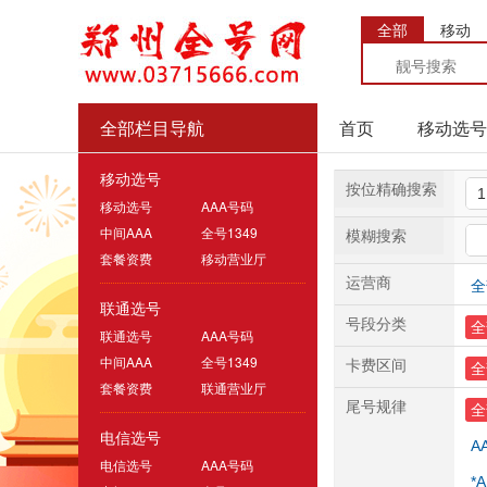
全部
移动
全部栏目导航
首页
移动选号
移动选号
按位精确搜索
移动选号
AAA号码
中间AAA
全号1349
模糊搜索
套餐资费
移动营业厅
运营商
全
联通选号
号段分类
全
联通选号
AAA号码
中间AAA
全号1349
卡费区间
全
套餐资费
联通营业厅
尾号规律
全
电信选号
A
电信选号
AAA号码
*