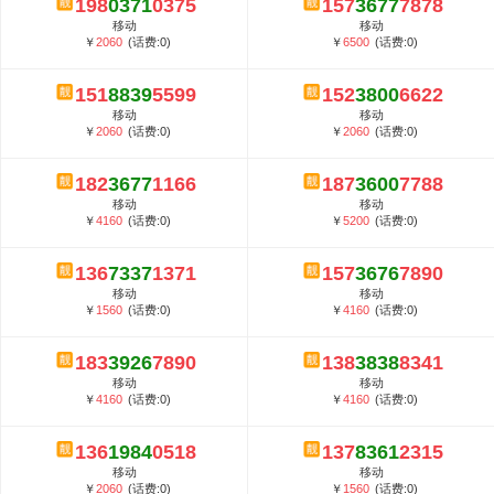
198
0371
0375
157
3677
7878
5G套餐资费贵吗？与国际相比很低会...
移动
移动
郑州全号网选号流程官方选号平台...
￥
2060
(话费:0)
￥
6500
(话费:0)
151
8839
5599
152
3800
6622
移动
移动
￥
2060
(话费:0)
￥
2060
(话费:0)
182
3677
1166
187
3600
7788
移动
移动
￥
4160
(话费:0)
￥
5200
(话费:0)
136
7337
1371
157
3676
7890
移动
移动
￥
1560
(话费:0)
￥
4160
(话费:0)
183
3926
7890
138
3838
8341
移动
移动
￥
4160
(话费:0)
￥
4160
(话费:0)
136
1984
0518
137
8361
2315
移动
移动
￥
2060
(话费:0)
￥
1560
(话费:0)