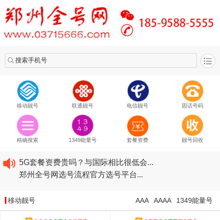
搜索手机号
移动靓号
联通靓号
电信靓号
固话号码
2020​移动最新套餐资费...
2020​联通最新套餐资费...
精确搜索
1349能量号
套餐资费
靓号回收
2020​电信最新套餐资费...
5G套餐资费贵吗？与国际相比很低会...
郑州全号网选号流程官方选号平台...
2020​移动最新套餐资费...
2020​联通最新套餐资费...
移动靓号
AAA
AAAA
1349能量号
2020​电信最新套餐资费...