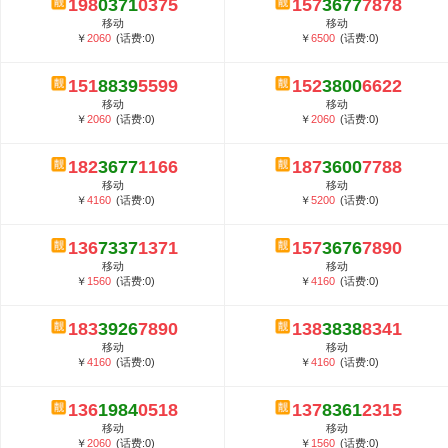
198
0371
0375
157
3677
7878
5G套餐资费贵吗？与国际相比很低会...
移动
移动
郑州全号网选号流程官方选号平台...
￥
2060
(话费:0)
￥
6500
(话费:0)
151
8839
5599
152
3800
6622
移动
移动
￥
2060
(话费:0)
￥
2060
(话费:0)
182
3677
1166
187
3600
7788
移动
移动
￥
4160
(话费:0)
￥
5200
(话费:0)
136
7337
1371
157
3676
7890
移动
移动
￥
1560
(话费:0)
￥
4160
(话费:0)
183
3926
7890
138
3838
8341
移动
移动
￥
4160
(话费:0)
￥
4160
(话费:0)
136
1984
0518
137
8361
2315
移动
移动
￥
2060
(话费:0)
￥
1560
(话费:0)