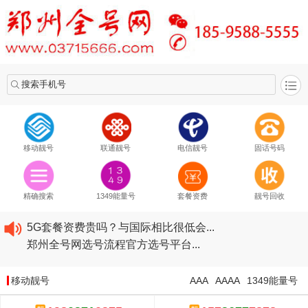
搜索手机号
移动靓号
联通靓号
电信靓号
固话号码
2020​移动最新套餐资费...
2020​联通最新套餐资费...
精确搜索
1349能量号
套餐资费
靓号回收
2020​电信最新套餐资费...
5G套餐资费贵吗？与国际相比很低会...
郑州全号网选号流程官方选号平台...
2020​移动最新套餐资费...
2020​联通最新套餐资费...
移动靓号
AAA
AAAA
1349能量号
2020​电信最新套餐资费...