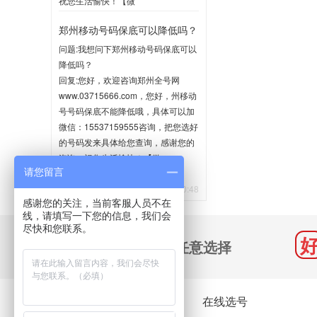
祝您生活愉快！【微
信:15537159555】
郑州移动号码保底可以降低吗？
2020-06-02 10:35
问题:我想问下郑州移动号码保底可以
降低吗？
回复:您好，欢迎咨询郑州全号网
www.03715666.com，您好，州移动
号号码保底不能降低哦，具体可以加
微信：15537159555咨询，把您选好
的号码发来具体给您查询，感谢您的
咨询，祝您生活愉快！【微
请您留言
信:15537159555】
2020-05-21 10:48
感谢您的关注，当前客服人员不在
线，请填写一下您的信息，我们会
尽快和您联系。
千万号码 任意选择
关于我们
在线选号