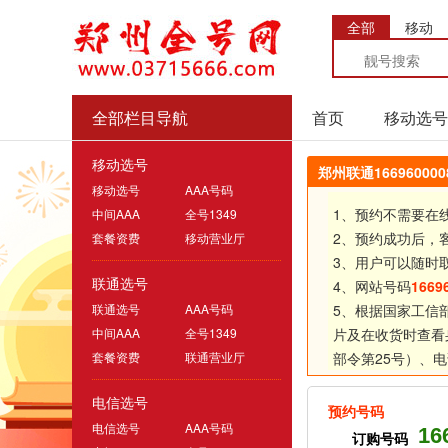
全部
移动
全部栏目导航
首页
移动选号
移动选号
郑州联通1669600
移动选号
AAA号码
1、预约不需要在
中间AAA
全号1349
2、预约成功后，
套餐资费
移动营业厅
3、用户可以随时
联通选号
4、网站号码
1669
联通选号
AAA号码
5、根据国家工信
中间AAA
全号1349
片及在收货时查看
套餐资费
联通营业厅
部令第25号）、
电
电信选号
预约号码
电信选号
AAA号码
16
订购号码