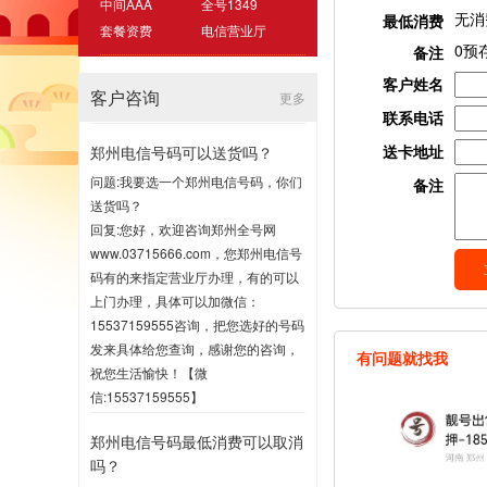
中间AAA
全号1349
无消
最低消费
套餐资费
电信营业厅
0预
备注
客户姓名
客户咨询
更多
联系电话
送卡地址
郑州电信号码可以送货吗？
问题:我要选一个郑州电信号码，你们
备注
送货吗？
回复:您好，欢迎咨询郑州全号网
www.03715666.com，您郑州电信号
码有的来指定营业厅办理，有的可以
上门办理，具体可以加微信：
15537159555咨询，把您选好的号码
发来具体给您查询，感谢您的咨询，
有问题就找我
祝您生活愉快！【微
信:15537159555】
2020-07-16 17:00
郑州电信号码最低消费可以取消
吗？