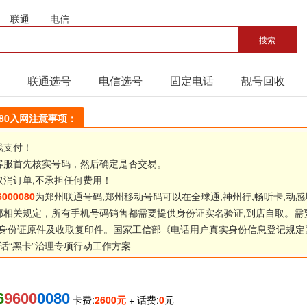
联通
电信
联通选号
电信选号
固定电话
靓号回收
0080入网注意事项：
线支付！
客服首先核实号码，然后确定是否交易。
取消订单,不承担任何费用！
6000080
为郑州联通号码,郑州移动号码可以在全球通,神州行,畅听卡,动感
部相关规定，所有手机号码销售都需要提供身份证实名验证,到店自取。需
身份证原件及收取复印件。国家工信部《
电话用户真实身份信息登记规定
话“黑卡”治理专项行动工作方案
6
9600
0080
卡费:
2600元
+ 话费:
0
元