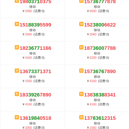
198
0371
0375
157
3677
7878
5G套餐资费贵吗？与国际相比很低会...
移动
移动
郑州全号网选号流程官方选号平台...
￥
2060
(话费:0)
￥
6500
(话费:0)
151
8839
5599
152
3800
6622
移动
移动
￥
2060
(话费:0)
￥
2060
(话费:0)
182
3677
1166
187
3600
7788
移动
移动
￥
4160
(话费:0)
￥
5200
(话费:0)
136
7337
1371
157
3676
7890
移动
移动
￥
1560
(话费:0)
￥
4160
(话费:0)
183
3926
7890
138
3838
8341
移动
移动
￥
4160
(话费:0)
￥
4160
(话费:0)
136
1984
0518
137
8361
2315
移动
移动
￥
2060
(话费:0)
￥
1560
(话费:0)