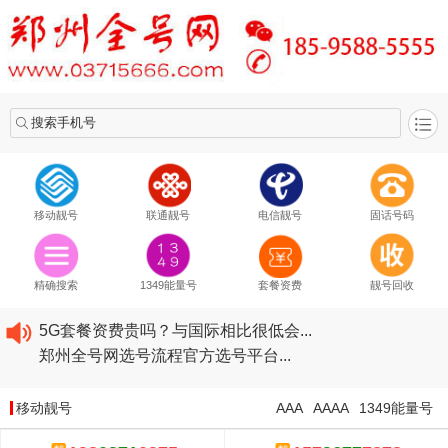
搜索手机号
移动靓号
联通靓号
电信靓号
固话号码
2020​移动最新套餐资费...
2020​联通最新套餐资费...
精确搜索
1349能量号
套餐资费
靓号回收
2020​电信最新套餐资费...
5G套餐资费贵吗？与国际相比很低会...
郑州全号网选号流程官方选号平台...
2020​移动最新套餐资费...
2020​联通最新套餐资费...
移动靓号
AAA
AAAA
1349能量号
2020​电信最新套餐资费...