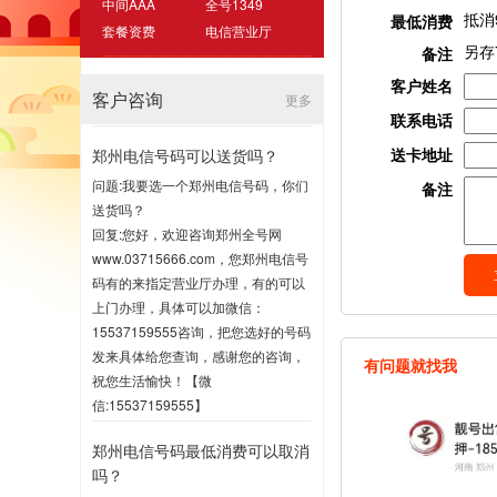
中间AAA
全号1349
抵消
最低消费
套餐资费
电信营业厅
另存
备注
客户姓名
客户咨询
更多
联系电话
送卡地址
郑州电信号码可以送货吗？
问题:我要选一个郑州电信号码，你们
备注
送货吗？
回复:您好，欢迎咨询郑州全号网
www.03715666.com，您郑州电信号
码有的来指定营业厅办理，有的可以
上门办理，具体可以加微信：
15537159555咨询，把您选好的号码
发来具体给您查询，感谢您的咨询，
有问题就找我
祝您生活愉快！【微
信:15537159555】
2020-07-16 17:00
郑州电信号码最低消费可以取消
吗？