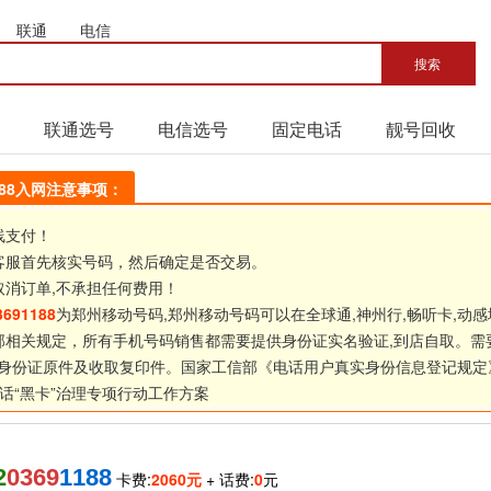
联通
电信
联通选号
电信选号
固定电话
靓号回收
1188入网注意事项：
线支付！
客服首先核实号码，然后确定是否交易。
取消订单,不承担任何费用！
3691188
为郑州移动号码,郑州移动号码可以在全球通,神州行,畅听卡,动感
部相关规定，所有手机号码销售都需要提供身份证实名验证,到店自取。需
身份证原件及收取复印件。国家工信部《
电话用户真实身份信息登记规定
话“黑卡”治理专项行动工作方案
2
0369
1188
卡费:
2060元
+ 话费:
0
元