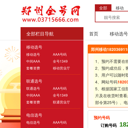
全部
移动
全部栏目导航
首页
移动选号
移动选号
郑州移动1820369
移动选号
AAA号码
1、预约不需要在
中间AAA
全号1349
2、预约成功后，
套餐资费
移动营业厅
3、用户可以随时
联通选号
4、网站号码
1820
联通选号
AAA号码
5、根据国家工信
中间AAA
全号1349
片及在收货时查看
套餐资费
联通营业厅
部令第25号）、
电
电信选号
预约号码
电信选号
AAA号码
18
订购号码