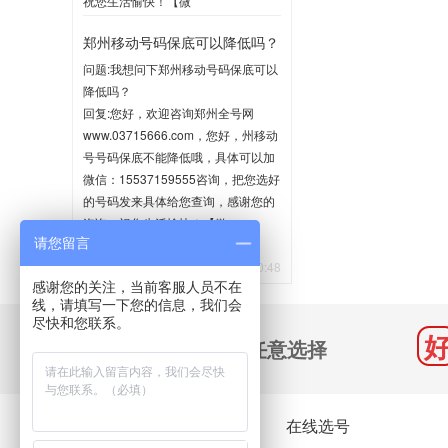
祝您生活愉快！【微
信:15537159555】
郑州移动号码保底可以降低吗？
2020-06-02 10:35
问题:我想问下郑州移动号码保底可以
降低吗？
回复:您好，欢迎咨询郑州全号网
www.03715666.com，您好，州移动
号号码保底不能降低哦，具体可以加
微信：15537159555咨询，把您选好
的号码发来具体给您查询，感谢您的
咨询，祝您生活愉快！【微
请您留言
信:15537159555】
2020-05-21 10:48
感谢您的关注，当前客服人员不在
线，请填写一下您的信息，我们会
尽快和您联系。
千万号码 任意选择
关于我们
在线选号