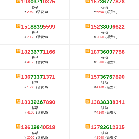
198
0371
0375
157
3677
7878
5G套餐资费贵吗？与国际相比很低会...
移动
移动
郑州全号网选号流程官方选号平台...
￥
2060
(话费:0)
￥
6500
(话费:0)
151
8839
5599
152
3800
6622
移动
移动
￥
2060
(话费:0)
￥
2060
(话费:0)
182
3677
1166
187
3600
7788
移动
移动
￥
4160
(话费:0)
￥
5200
(话费:0)
136
7337
1371
157
3676
7890
移动
移动
￥
1560
(话费:0)
￥
4160
(话费:0)
183
3926
7890
138
3838
8341
移动
移动
￥
4160
(话费:0)
￥
4160
(话费:0)
136
1984
0518
137
8361
2315
移动
移动
￥
2060
(话费:0)
￥
1560
(话费:0)