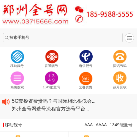
搜索手机号
移动靓号
联通靓号
电信靓号
固话号码
2020​移动最新套餐资费...
2020​联通最新套餐资费...
精确搜索
1349能量号
套餐资费
靓号回收
2020​电信最新套餐资费...
5G套餐资费贵吗？与国际相比很低会...
郑州全号网选号流程官方选号平台...
2020​移动最新套餐资费...
2020​联通最新套餐资费...
移动靓号
AAA
AAAA
1349能量号
2020​电信最新套餐资费...