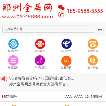
搜索手机号
移动靓号
联通靓号
电信靓号
固话号码
2020​移动最新套餐资费...
2020​联通最新套餐资费...
精确搜索
1349能量号
套餐资费
靓号回收
2020​电信最新套餐资费...
5G套餐资费贵吗？与国际相比很低会...
郑州全号网选号流程官方选号平台...
2020​移动最新套餐资费...
2020​联通最新套餐资费...
移动靓号
AAA
AAAA
1349能量号
2020​电信最新套餐资费...