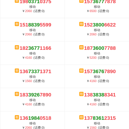
198
0371
0375
157
3677
7878
5G套餐资费贵吗？与国际相比很低会...
移动
移动
郑州全号网选号流程官方选号平台...
￥
2060
(话费:0)
￥
6500
(话费:0)
151
8839
5599
152
3800
6622
移动
移动
￥
2060
(话费:0)
￥
2060
(话费:0)
182
3677
1166
187
3600
7788
移动
移动
￥
4160
(话费:0)
￥
5200
(话费:0)
136
7337
1371
157
3676
7890
移动
移动
￥
1560
(话费:0)
￥
4160
(话费:0)
183
3926
7890
138
3838
8341
移动
移动
￥
4160
(话费:0)
￥
4160
(话费:0)
136
1984
0518
137
8361
2315
移动
移动
￥
2060
(话费:0)
￥
1560
(话费:0)