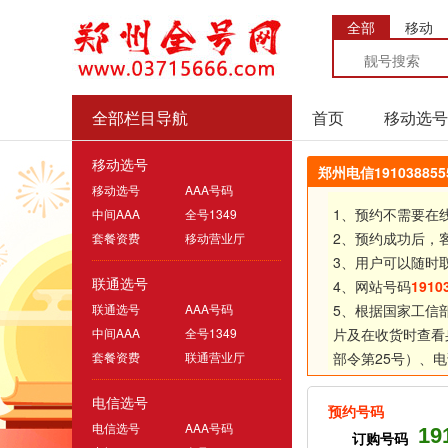
全部
移动
全部栏目导航
首页
移动选号
移动选号
郑州电信1910388
移动选号
AAA号码
1、预约不需要在
中间AAA
全号1349
2、预约成功后，
套餐资费
移动营业厅
3、用户可以随时
联通选号
4、网站号码
1910
联通选号
AAA号码
5、根据国家工信
中间AAA
全号1349
片及在收货时查看
套餐资费
联通营业厅
部令第25号）、
电
电信选号
预约号码
电信选号
AAA号码
19
订购号码