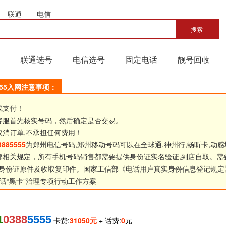
联通
电信
联通选号
电信选号
固定电话
靓号回收
5555入网注意事项：
线支付！
客服首先核实号码，然后确定是否交易。
取消订单,不承担任何费用！
3885555
为郑州电信号码,郑州移动号码可以在全球通,神州行,畅听卡,动感
部相关规定，所有手机号码销售都需要提供身份证实名验证,到店自取。需
身份证原件及收取复印件。国家工信部《
电话用户真实身份信息登记规定
话“黑卡”治理专项行动工作方案
1
0388
5555
卡费:
31050元
+ 话费:
0
元