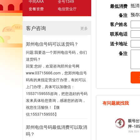
中间AAA
全号1349
抵消
最低消费
套餐资费
电信营业厅
预存
备注
客户姓名
客户咨询
更多
联系电话
送卡地址
郑州电信号码可以送货吗？
问题:我要选一个郑州电信号码，你们
备注
送货吗？
回复:您好，欢迎咨询郑州全号网
www.03715666.com，您郑州电信号
码有的来指定营业厅办理，有的可以
上门办理，具体可以加微信：
15537159555咨询，把您选好的号码
发来具体给您查询，感谢您的咨询，
有问题就找我
祝您生活愉快！【微
信:15537159555】
2020-07-16 17:00
郑州电信号码最低消费可以取消
吗？