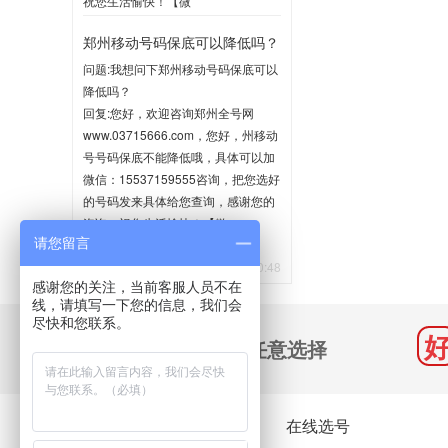
祝您生活愉快！【微
信:15537159555】
郑州移动号码保底可以降低吗？
2020-06-02 10:35
问题:我想问下郑州移动号码保底可以
降低吗？
回复:您好，欢迎咨询郑州全号网
www.03715666.com，您好，州移动
号号码保底不能降低哦，具体可以加
微信：15537159555咨询，把您选好
的号码发来具体给您查询，感谢您的
咨询，祝您生活愉快！【微
请您留言
信:15537159555】
2020-05-21 10:48
感谢您的关注，当前客服人员不在
线，请填写一下您的信息，我们会
尽快和您联系。
千万号码 任意选择
关于我们
在线选号