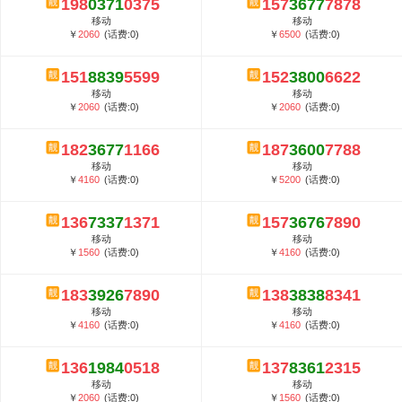
198
0371
0375
157
3677
7878
5G套餐资费贵吗？与国际相比很低会...
移动
移动
郑州全号网选号流程官方选号平台...
￥
2060
(话费:0)
￥
6500
(话费:0)
151
8839
5599
152
3800
6622
移动
移动
￥
2060
(话费:0)
￥
2060
(话费:0)
182
3677
1166
187
3600
7788
移动
移动
￥
4160
(话费:0)
￥
5200
(话费:0)
136
7337
1371
157
3676
7890
移动
移动
￥
1560
(话费:0)
￥
4160
(话费:0)
183
3926
7890
138
3838
8341
移动
移动
￥
4160
(话费:0)
￥
4160
(话费:0)
136
1984
0518
137
8361
2315
移动
移动
￥
2060
(话费:0)
￥
1560
(话费:0)