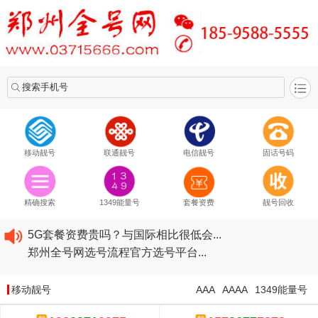
搜索手机号
移动靓号
联通靓号
电信靓号
固话号码
2020​移动最新套餐资费...
2020​联通最新套餐资费...
精确搜索
1349能量号
套餐资费
靓号回收
2020​电信最新套餐资费...
5G套餐资费贵吗？与国际相比很低会...
郑州全号网选号流程官方选号平台...
2020​移动最新套餐资费...
2020​联通最新套餐资费...
移动靓号
AAA
AAAA
1349能量号
2020​电信最新套餐资费...