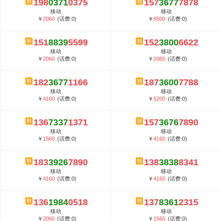
198
0371
0375
157
3677
7878
5G套餐资费贵吗？与国际相比很低会...
移动
移动
郑州全号网选号流程官方选号平台...
￥
2060
(话费:0)
￥
6500
(话费:0)
151
8839
5599
152
3800
6622
移动
移动
￥
2060
(话费:0)
￥
2060
(话费:0)
182
3677
1166
187
3600
7788
移动
移动
￥
4160
(话费:0)
￥
5200
(话费:0)
136
7337
1371
157
3676
7890
移动
移动
￥
1560
(话费:0)
￥
4160
(话费:0)
183
3926
7890
138
3838
8341
移动
移动
￥
4160
(话费:0)
￥
4160
(话费:0)
136
1984
0518
137
8361
2315
移动
移动
￥
2060
(话费:0)
￥
1560
(话费:0)