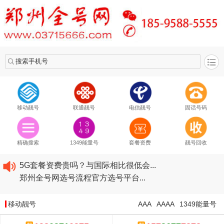
搜索手机号
移动靓号
联通靓号
电信靓号
固话号码
2020​移动最新套餐资费...
2020​联通最新套餐资费...
精确搜索
1349能量号
套餐资费
靓号回收
2020​电信最新套餐资费...
5G套餐资费贵吗？与国际相比很低会...
郑州全号网选号流程官方选号平台...
2020​移动最新套餐资费...
2020​联通最新套餐资费...
移动靓号
AAA
AAAA
1349能量号
2020​电信最新套餐资费...