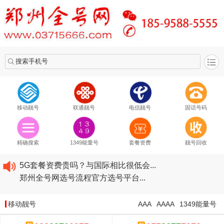
搜索手机号
移动靓号
联通靓号
电信靓号
固话号码
2020​移动最新套餐资费...
2020​联通最新套餐资费...
精确搜索
1349能量号
套餐资费
靓号回收
2020​电信最新套餐资费...
5G套餐资费贵吗？与国际相比很低会...
郑州全号网选号流程官方选号平台...
2020​移动最新套餐资费...
2020​联通最新套餐资费...
移动靓号
AAA
AAAA
1349能量号
2020​电信最新套餐资费...