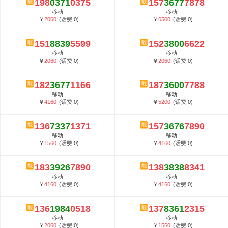
198
0371
0375
157
3677
7878
5G套餐资费贵吗？与国际相比很低会...
移动
移动
郑州全号网选号流程官方选号平台...
￥
2060
(话费:0)
￥
6500
(话费:0)
151
8839
5599
152
3800
6622
移动
移动
￥
2060
(话费:0)
￥
2060
(话费:0)
182
3677
1166
187
3600
7788
移动
移动
￥
4160
(话费:0)
￥
5200
(话费:0)
136
7337
1371
157
3676
7890
移动
移动
￥
1560
(话费:0)
￥
4160
(话费:0)
183
3926
7890
138
3838
8341
移动
移动
￥
4160
(话费:0)
￥
4160
(话费:0)
136
1984
0518
137
8361
2315
移动
移动
￥
2060
(话费:0)
￥
1560
(话费:0)