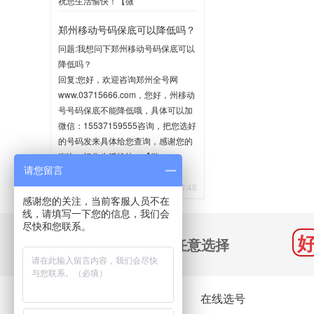
祝您生活愉快！【微
信:15537159555】
郑州移动号码保底可以降低吗？
2020-06-02 10:35
问题:我想问下郑州移动号码保底可以
降低吗？
回复:您好，欢迎咨询郑州全号网
www.03715666.com，您好，州移动
号号码保底不能降低哦，具体可以加
微信：15537159555咨询，把您选好
的号码发来具体给您查询，感谢您的
咨询，祝您生活愉快！【微
请您留言
信:15537159555】
2020-05-21 10:48
感谢您的关注，当前客服人员不在
线，请填写一下您的信息，我们会
尽快和您联系。
千万号码 任意选择
关于我们
在线选号