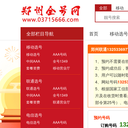
全部
移动
全部栏目导航
首页
移动选号
移动选号
郑州联通1325336
移动选号
AAA号码
1、预约不需要在
中间AAA
全号1349
2、预约成功后，
套餐资费
移动营业厅
3、用户可以随时
联通选号
4、网站号码
1325
联通选号
AAA号码
5、根据国家工信
中间AAA
全号1349
片及在收货时查看
套餐资费
联通营业厅
部令第25号）、
电
电信选号
预约号码
电信选号
AAA号码
13
订购号码