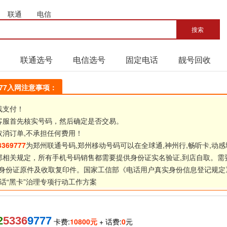
联通
电信
联通选号
电信选号
固定电话
靓号回收
9777入网注意事项：
线支付！
客服首先核实号码，然后确定是否交易。
取消订单,不承担任何费用！
3369777
为郑州联通号码,郑州移动号码可以在全球通,神州行,畅听卡,动感
部相关规定，所有手机号码销售都需要提供身份证实名验证,到店自取。需
身份证原件及收取复印件。国家工信部《
电话用户真实身份信息登记规定
话“黑卡”治理专项行动工作方案
2
5336
9777
卡费:
10800元
+ 话费:
0
元