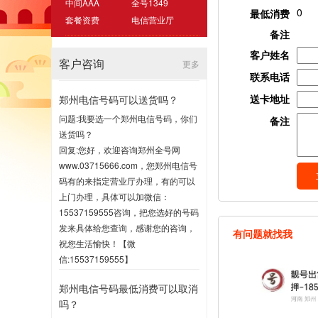
中间AAA
全号1349
0
最低消费
套餐资费
电信营业厅
备注
客户姓名
客户咨询
更多
联系电话
送卡地址
郑州电信号码可以送货吗？
问题:我要选一个郑州电信号码，你们
备注
送货吗？
回复:您好，欢迎咨询郑州全号网
www.03715666.com，您郑州电信号
码有的来指定营业厅办理，有的可以
上门办理，具体可以加微信：
15537159555咨询，把您选好的号码
发来具体给您查询，感谢您的咨询，
有问题就找我
祝您生活愉快！【微
信:15537159555】
2020-07-16 17:00
郑州电信号码最低消费可以取消
吗？