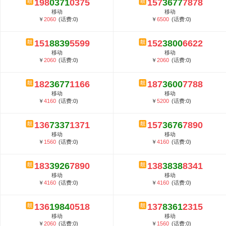
198
0371
0375
157
3677
7878
5G套餐资费贵吗？与国际相比很低会...
移动
移动
郑州全号网选号流程官方选号平台...
￥
2060
(话费:0)
￥
6500
(话费:0)
151
8839
5599
152
3800
6622
移动
移动
￥
2060
(话费:0)
￥
2060
(话费:0)
182
3677
1166
187
3600
7788
移动
移动
￥
4160
(话费:0)
￥
5200
(话费:0)
136
7337
1371
157
3676
7890
移动
移动
￥
1560
(话费:0)
￥
4160
(话费:0)
183
3926
7890
138
3838
8341
移动
移动
￥
4160
(话费:0)
￥
4160
(话费:0)
136
1984
0518
137
8361
2315
移动
移动
￥
2060
(话费:0)
￥
1560
(话费:0)