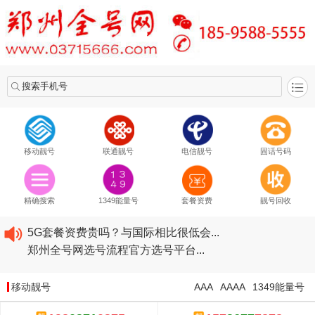
搜索手机号
移动靓号
联通靓号
电信靓号
固话号码
2020​移动最新套餐资费...
2020​联通最新套餐资费...
精确搜索
1349能量号
套餐资费
靓号回收
2020​电信最新套餐资费...
5G套餐资费贵吗？与国际相比很低会...
郑州全号网选号流程官方选号平台...
2020​移动最新套餐资费...
2020​联通最新套餐资费...
移动靓号
AAA
AAAA
1349能量号
2020​电信最新套餐资费...