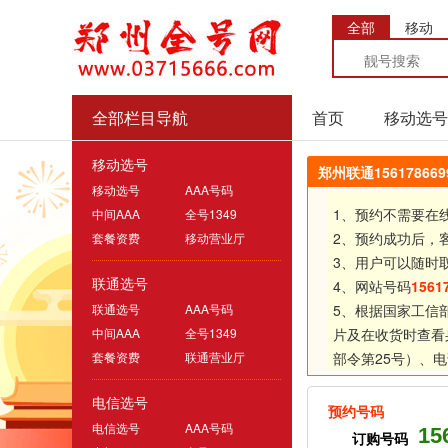
全部
移动
全部栏目导航
首页
移动选号
移动选号
郑州联通1561786
移动选号
AAA号码
1、预约不需要在
中间AAA
全号1349
2、预约成功后，
套餐资费
移动营业厅
3、用户可以随时
联通选号
4、网站号码
1561
联通选号
AAA号码
5、根据国家工信
中间AAA
全号1349
片及在收货时查看
套餐资费
联通营业厅
部令第25号）、
电
电信选号
预约号码
电信选号
AAA号码
15
订购号码