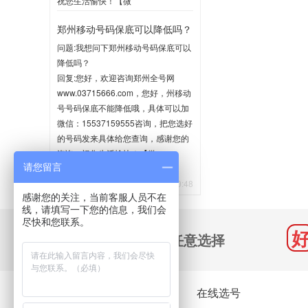
祝您生活愉快！【微
信:15537159555】
郑州移动号码保底可以降低吗？
2020-06-02 10:35
问题:我想问下郑州移动号码保底可以
降低吗？
回复:您好，欢迎咨询郑州全号网
www.03715666.com，您好，州移动
号号码保底不能降低哦，具体可以加
微信：15537159555咨询，把您选好
的号码发来具体给您查询，感谢您的
咨询，祝您生活愉快！【微
请您留言
信:15537159555】
2020-05-21 10:48
感谢您的关注，当前客服人员不在
线，请填写一下您的信息，我们会
尽快和您联系。
千万号码 任意选择
关于我们
在线选号