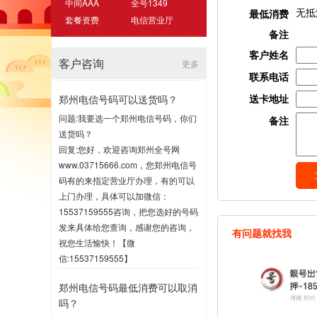
中间AAA
全号1349
无抵
最低消费
套餐资费
电信营业厅
备注
客户姓名
客户咨询
更多
联系电话
送卡地址
郑州电信号码可以送货吗？
问题:我要选一个郑州电信号码，你们
备注
送货吗？
回复:您好，欢迎咨询郑州全号网
www.03715666.com，您郑州电信号
码有的来指定营业厅办理，有的可以
上门办理，具体可以加微信：
15537159555咨询，把您选好的号码
发来具体给您查询，感谢您的咨询，
有问题就找我
祝您生活愉快！【微
信:15537159555】
2020-07-16 17:00
郑州电信号码最低消费可以取消
吗？