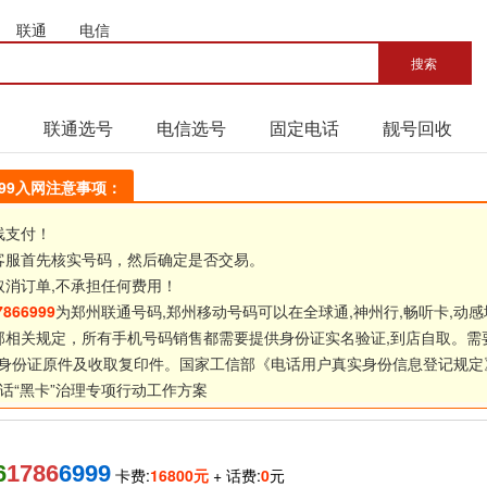
联通
电信
联通选号
电信选号
固定电话
靓号回收
6999入网注意事项：
线支付！
客服首先核实号码，然后确定是否交易。
取消订单,不承担任何费用！
7866999
为郑州联通号码,郑州移动号码可以在全球通,神州行,畅听卡,动感
部相关规定，所有手机号码销售都需要提供身份证实名验证,到店自取。需
身份证原件及收取复印件。国家工信部《
电话用户真实身份信息登记规定
话“黑卡”治理专项行动工作方案
6
1786
6999
卡费:
16800元
+ 话费:
0
元