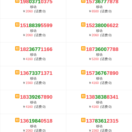
198
0371
0375
157
3677
7878
5G套餐资费贵吗？与国际相比很低会...
移动
移动
郑州全号网选号流程官方选号平台...
￥
2060
(话费:0)
￥
6500
(话费:0)
151
8839
5599
152
3800
6622
移动
移动
￥
2060
(话费:0)
￥
2060
(话费:0)
182
3677
1166
187
3600
7788
移动
移动
￥
4160
(话费:0)
￥
5200
(话费:0)
136
7337
1371
157
3676
7890
移动
移动
￥
1560
(话费:0)
￥
4160
(话费:0)
183
3926
7890
138
3838
8341
移动
移动
￥
4160
(话费:0)
￥
4160
(话费:0)
136
1984
0518
137
8361
2315
移动
移动
￥
2060
(话费:0)
￥
1560
(话费:0)