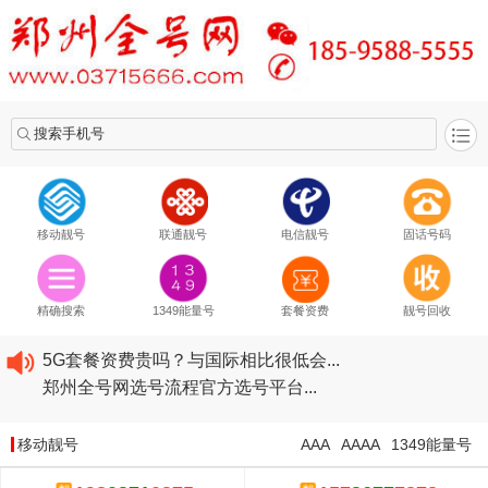
搜索手机号
移动靓号
联通靓号
电信靓号
固话号码
2020​移动最新套餐资费...
2020​联通最新套餐资费...
精确搜索
1349能量号
套餐资费
靓号回收
2020​电信最新套餐资费...
5G套餐资费贵吗？与国际相比很低会...
郑州全号网选号流程官方选号平台...
2020​移动最新套餐资费...
2020​联通最新套餐资费...
移动靓号
AAA
AAAA
1349能量号
2020​电信最新套餐资费...