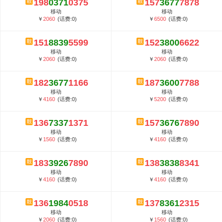
198
0371
0375
157
3677
7878
5G套餐资费贵吗？与国际相比很低会...
移动
移动
郑州全号网选号流程官方选号平台...
￥
2060
(话费:0)
￥
6500
(话费:0)
151
8839
5599
152
3800
6622
移动
移动
￥
2060
(话费:0)
￥
2060
(话费:0)
182
3677
1166
187
3600
7788
移动
移动
￥
4160
(话费:0)
￥
5200
(话费:0)
136
7337
1371
157
3676
7890
移动
移动
￥
1560
(话费:0)
￥
4160
(话费:0)
183
3926
7890
138
3838
8341
移动
移动
￥
4160
(话费:0)
￥
4160
(话费:0)
136
1984
0518
137
8361
2315
移动
移动
￥
2060
(话费:0)
￥
1560
(话费:0)