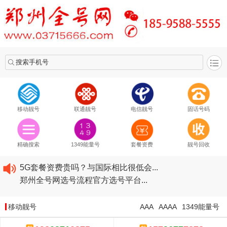
搜索手机号
移动靓号
联通靓号
电信靓号
固话号码
2020​移动最新套餐资费...
2020​联通最新套餐资费...
精确搜索
1349能量号
套餐资费
靓号回收
2020​电信最新套餐资费...
5G套餐资费贵吗？与国际相比很低会...
郑州全号网选号流程官方选号平台...
2020​移动最新套餐资费...
2020​联通最新套餐资费...
移动靓号
AAA
AAAA
1349能量号
2020​电信最新套餐资费...