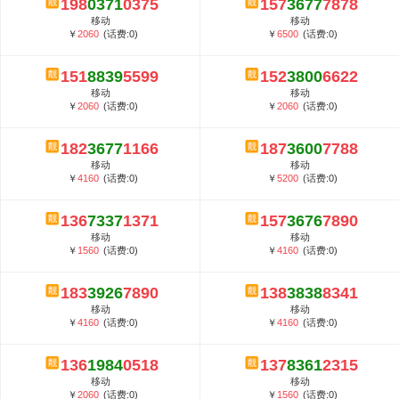
198
0371
0375
157
3677
7878
5G套餐资费贵吗？与国际相比很低会...
移动
移动
郑州全号网选号流程官方选号平台...
￥
2060
(话费:0)
￥
6500
(话费:0)
151
8839
5599
152
3800
6622
移动
移动
￥
2060
(话费:0)
￥
2060
(话费:0)
182
3677
1166
187
3600
7788
移动
移动
￥
4160
(话费:0)
￥
5200
(话费:0)
136
7337
1371
157
3676
7890
移动
移动
￥
1560
(话费:0)
￥
4160
(话费:0)
183
3926
7890
138
3838
8341
移动
移动
￥
4160
(话费:0)
￥
4160
(话费:0)
136
1984
0518
137
8361
2315
移动
移动
￥
2060
(话费:0)
￥
1560
(话费:0)