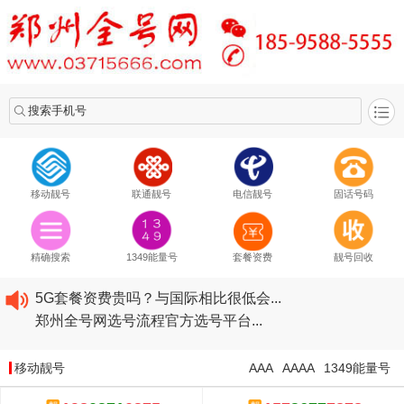
搜索手机号
移动靓号
联通靓号
电信靓号
固话号码
2020​移动最新套餐资费...
2020​联通最新套餐资费...
精确搜索
1349能量号
套餐资费
靓号回收
2020​电信最新套餐资费...
5G套餐资费贵吗？与国际相比很低会...
郑州全号网选号流程官方选号平台...
2020​移动最新套餐资费...
2020​联通最新套餐资费...
移动靓号
AAA
AAAA
1349能量号
2020​电信最新套餐资费...