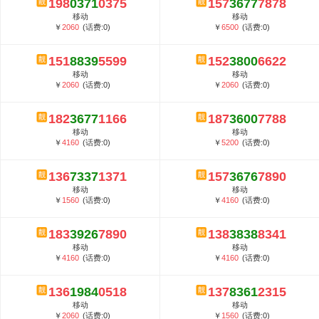
198
0371
0375
157
3677
7878
5G套餐资费贵吗？与国际相比很低会...
移动
移动
郑州全号网选号流程官方选号平台...
￥
2060
(话费:0)
￥
6500
(话费:0)
151
8839
5599
152
3800
6622
移动
移动
￥
2060
(话费:0)
￥
2060
(话费:0)
182
3677
1166
187
3600
7788
移动
移动
￥
4160
(话费:0)
￥
5200
(话费:0)
136
7337
1371
157
3676
7890
移动
移动
￥
1560
(话费:0)
￥
4160
(话费:0)
183
3926
7890
138
3838
8341
移动
移动
￥
4160
(话费:0)
￥
4160
(话费:0)
136
1984
0518
137
8361
2315
移动
移动
￥
2060
(话费:0)
￥
1560
(话费:0)