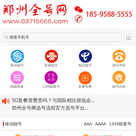
搜索手机号
移动靓号
联通靓号
电信靓号
固话号码
2020​移动最新套餐资费...
2020​联通最新套餐资费...
精确搜索
1349能量号
套餐资费
靓号回收
2020​电信最新套餐资费...
5G套餐资费贵吗？与国际相比很低会...
郑州全号网选号流程官方选号平台...
2020​移动最新套餐资费...
2020​联通最新套餐资费...
移动靓号
AAA
AAAA
1349能量号
2020​电信最新套餐资费...