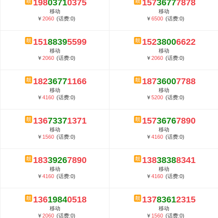
198
0371
0375
157
3677
7878
5G套餐资费贵吗？与国际相比很低会...
移动
移动
郑州全号网选号流程官方选号平台...
￥
2060
(话费:0)
￥
6500
(话费:0)
151
8839
5599
152
3800
6622
移动
移动
￥
2060
(话费:0)
￥
2060
(话费:0)
182
3677
1166
187
3600
7788
移动
移动
￥
4160
(话费:0)
￥
5200
(话费:0)
136
7337
1371
157
3676
7890
移动
移动
￥
1560
(话费:0)
￥
4160
(话费:0)
183
3926
7890
138
3838
8341
移动
移动
￥
4160
(话费:0)
￥
4160
(话费:0)
136
1984
0518
137
8361
2315
移动
移动
￥
2060
(话费:0)
￥
1560
(话费:0)