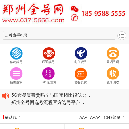
搜索手机号
移动靓号
联通靓号
电信靓号
固话号码
2020​移动最新套餐资费...
2020​联通最新套餐资费...
精确搜索
1349能量号
套餐资费
靓号回收
2020​电信最新套餐资费...
5G套餐资费贵吗？与国际相比很低会...
郑州全号网选号流程官方选号平台...
2020​移动最新套餐资费...
2020​联通最新套餐资费...
移动靓号
AAA
AAAA
1349能量号
2020​电信最新套餐资费...