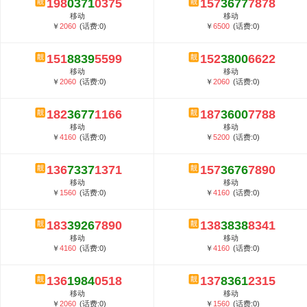
198
0371
0375
157
3677
7878
5G套餐资费贵吗？与国际相比很低会...
移动
移动
郑州全号网选号流程官方选号平台...
￥
2060
(话费:0)
￥
6500
(话费:0)
151
8839
5599
152
3800
6622
移动
移动
￥
2060
(话费:0)
￥
2060
(话费:0)
182
3677
1166
187
3600
7788
移动
移动
￥
4160
(话费:0)
￥
5200
(话费:0)
136
7337
1371
157
3676
7890
移动
移动
￥
1560
(话费:0)
￥
4160
(话费:0)
183
3926
7890
138
3838
8341
移动
移动
￥
4160
(话费:0)
￥
4160
(话费:0)
136
1984
0518
137
8361
2315
移动
移动
￥
2060
(话费:0)
￥
1560
(话费:0)