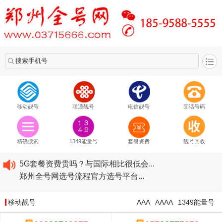
搜索手机号
移动靓号
联通靓号
电信靓号
固话号码
2020​移动最新套餐资费...
2020​联通最新套餐资费...
精确搜索
1349能量号
套餐资费
靓号回收
2020​电信最新套餐资费...
5G套餐资费贵吗？与国际相比很低会...
郑州全号网选号流程官方选号平台...
2020​移动最新套餐资费...
2020​联通最新套餐资费...
移动靓号
AAA
AAAA
1349能量号
2020​电信最新套餐资费...