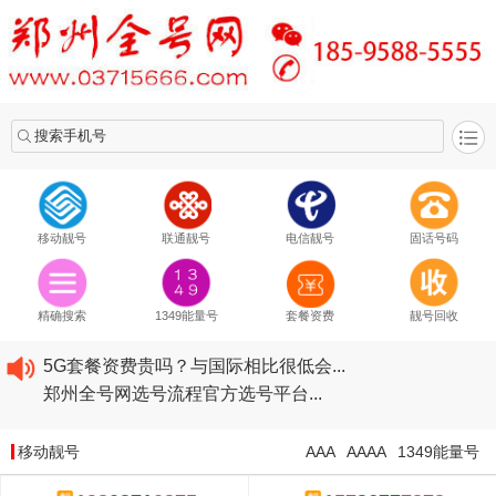
搜索手机号
移动靓号
联通靓号
电信靓号
固话号码
2020​移动最新套餐资费...
2020​联通最新套餐资费...
精确搜索
1349能量号
套餐资费
靓号回收
2020​电信最新套餐资费...
5G套餐资费贵吗？与国际相比很低会...
郑州全号网选号流程官方选号平台...
2020​移动最新套餐资费...
2020​联通最新套餐资费...
移动靓号
AAA
AAAA
1349能量号
2020​电信最新套餐资费...