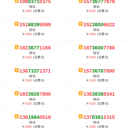
198
0371
0375
157
3677
7878
5G套餐资费贵吗？与国际相比很低会...
移动
移动
郑州全号网选号流程官方选号平台...
￥
2060
(话费:0)
￥
6500
(话费:0)
151
8839
5599
152
3800
6622
移动
移动
￥
2060
(话费:0)
￥
2060
(话费:0)
182
3677
1166
187
3600
7788
移动
移动
￥
4160
(话费:0)
￥
5200
(话费:0)
136
7337
1371
157
3676
7890
移动
移动
￥
1560
(话费:0)
￥
4160
(话费:0)
183
3926
7890
138
3838
8341
移动
移动
￥
4160
(话费:0)
￥
4160
(话费:0)
136
1984
0518
137
8361
2315
移动
移动
￥
2060
(话费:0)
￥
1560
(话费:0)