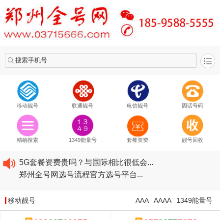
搜索手机号
移动靓号
联通靓号
电信靓号
固话号码
2020​移动最新套餐资费...
2020​联通最新套餐资费...
精确搜索
1349能量号
套餐资费
靓号回收
2020​电信最新套餐资费...
5G套餐资费贵吗？与国际相比很低会...
郑州全号网选号流程官方选号平台...
2020​移动最新套餐资费...
2020​联通最新套餐资费...
移动靓号
AAA
AAAA
1349能量号
2020​电信最新套餐资费...