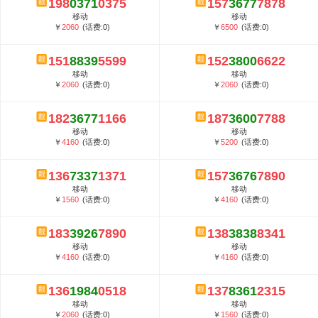
198
0371
0375
157
3677
7878
5G套餐资费贵吗？与国际相比很低会...
移动
移动
郑州全号网选号流程官方选号平台...
￥
2060
(话费:0)
￥
6500
(话费:0)
151
8839
5599
152
3800
6622
移动
移动
￥
2060
(话费:0)
￥
2060
(话费:0)
182
3677
1166
187
3600
7788
移动
移动
￥
4160
(话费:0)
￥
5200
(话费:0)
136
7337
1371
157
3676
7890
移动
移动
￥
1560
(话费:0)
￥
4160
(话费:0)
183
3926
7890
138
3838
8341
移动
移动
￥
4160
(话费:0)
￥
4160
(话费:0)
136
1984
0518
137
8361
2315
移动
移动
￥
2060
(话费:0)
￥
1560
(话费:0)