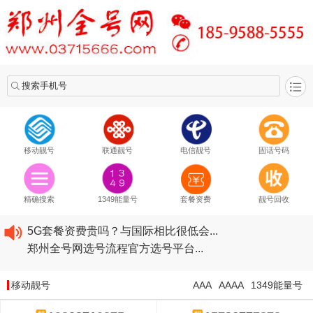
搜索手机号
移动靓号
联通靓号
电信靓号
固话号码
2020​移动最新套餐资费...
2020​联通最新套餐资费...
精确搜索
1349能量号
套餐资费
靓号回收
2020​电信最新套餐资费...
5G套餐资费贵吗？与国际相比很低会...
郑州全号网选号流程官方选号平台...
2020​移动最新套餐资费...
2020​联通最新套餐资费...
移动靓号
AAA
AAAA
1349能量号
2020​电信最新套餐资费...