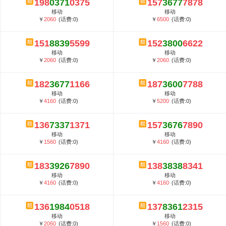
198
0371
0375
157
3677
7878
5G套餐资费贵吗？与国际相比很低会...
移动
移动
郑州全号网选号流程官方选号平台...
￥
2060
(话费:0)
￥
6500
(话费:0)
151
8839
5599
152
3800
6622
移动
移动
￥
2060
(话费:0)
￥
2060
(话费:0)
182
3677
1166
187
3600
7788
移动
移动
￥
4160
(话费:0)
￥
5200
(话费:0)
136
7337
1371
157
3676
7890
移动
移动
￥
1560
(话费:0)
￥
4160
(话费:0)
183
3926
7890
138
3838
8341
移动
移动
￥
4160
(话费:0)
￥
4160
(话费:0)
136
1984
0518
137
8361
2315
移动
移动
￥
2060
(话费:0)
￥
1560
(话费:0)