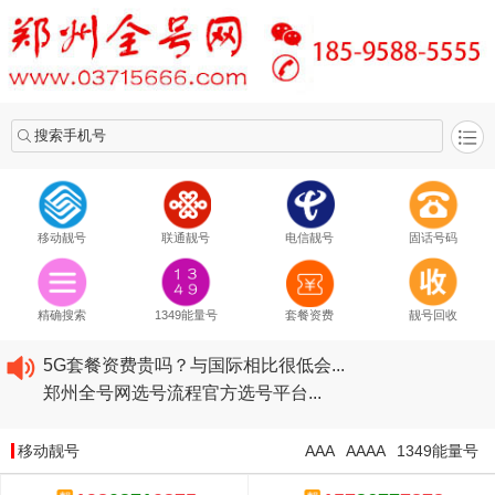
搜索手机号
移动靓号
联通靓号
电信靓号
固话号码
2020​移动最新套餐资费...
2020​联通最新套餐资费...
精确搜索
1349能量号
套餐资费
靓号回收
2020​电信最新套餐资费...
5G套餐资费贵吗？与国际相比很低会...
郑州全号网选号流程官方选号平台...
2020​移动最新套餐资费...
2020​联通最新套餐资费...
移动靓号
AAA
AAAA
1349能量号
2020​电信最新套餐资费...