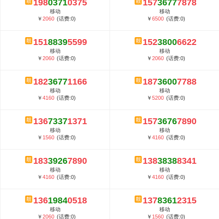
198
0371
0375
157
3677
7878
5G套餐资费贵吗？与国际相比很低会...
移动
移动
郑州全号网选号流程官方选号平台...
￥
2060
(话费:0)
￥
6500
(话费:0)
151
8839
5599
152
3800
6622
移动
移动
￥
2060
(话费:0)
￥
2060
(话费:0)
182
3677
1166
187
3600
7788
移动
移动
￥
4160
(话费:0)
￥
5200
(话费:0)
136
7337
1371
157
3676
7890
移动
移动
￥
1560
(话费:0)
￥
4160
(话费:0)
183
3926
7890
138
3838
8341
移动
移动
￥
4160
(话费:0)
￥
4160
(话费:0)
136
1984
0518
137
8361
2315
移动
移动
￥
2060
(话费:0)
￥
1560
(话费:0)