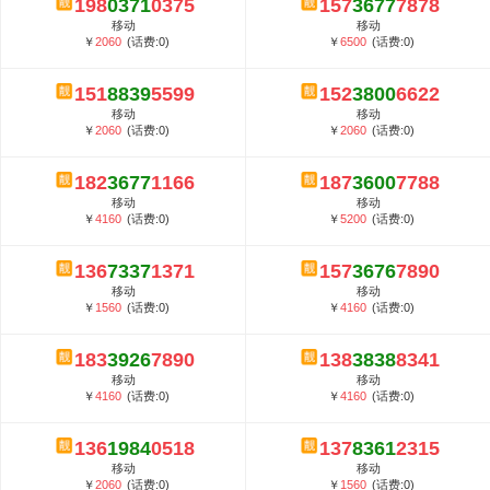
198
0371
0375
157
3677
7878
5G套餐资费贵吗？与国际相比很低会...
移动
移动
郑州全号网选号流程官方选号平台...
￥
2060
(话费:0)
￥
6500
(话费:0)
151
8839
5599
152
3800
6622
移动
移动
￥
2060
(话费:0)
￥
2060
(话费:0)
182
3677
1166
187
3600
7788
移动
移动
￥
4160
(话费:0)
￥
5200
(话费:0)
136
7337
1371
157
3676
7890
移动
移动
￥
1560
(话费:0)
￥
4160
(话费:0)
183
3926
7890
138
3838
8341
移动
移动
￥
4160
(话费:0)
￥
4160
(话费:0)
136
1984
0518
137
8361
2315
移动
移动
￥
2060
(话费:0)
￥
1560
(话费:0)