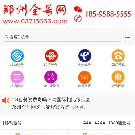
搜索手机号
移动靓号
联通靓号
电信靓号
固话号码
2020​移动最新套餐资费...
2020​联通最新套餐资费...
精确搜索
1349能量号
套餐资费
靓号回收
2020​电信最新套餐资费...
5G套餐资费贵吗？与国际相比很低会...
郑州全号网选号流程官方选号平台...
2020​移动最新套餐资费...
2020​联通最新套餐资费...
移动靓号
AAA
AAAA
1349能量号
2020​电信最新套餐资费...