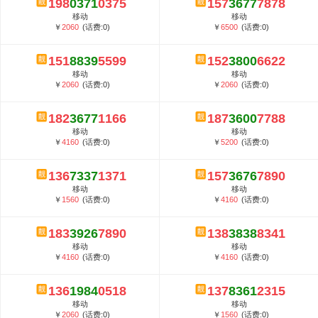
198
0371
0375
157
3677
7878
5G套餐资费贵吗？与国际相比很低会...
移动
移动
郑州全号网选号流程官方选号平台...
￥
2060
(话费:0)
￥
6500
(话费:0)
151
8839
5599
152
3800
6622
移动
移动
￥
2060
(话费:0)
￥
2060
(话费:0)
182
3677
1166
187
3600
7788
移动
移动
￥
4160
(话费:0)
￥
5200
(话费:0)
136
7337
1371
157
3676
7890
移动
移动
￥
1560
(话费:0)
￥
4160
(话费:0)
183
3926
7890
138
3838
8341
移动
移动
￥
4160
(话费:0)
￥
4160
(话费:0)
136
1984
0518
137
8361
2315
移动
移动
￥
2060
(话费:0)
￥
1560
(话费:0)