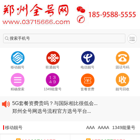
搜索手机号
移动靓号
联通靓号
电信靓号
固话号码
2020​移动最新套餐资费...
2020​联通最新套餐资费...
精确搜索
1349能量号
套餐资费
靓号回收
2020​电信最新套餐资费...
5G套餐资费贵吗？与国际相比很低会...
郑州全号网选号流程官方选号平台...
2020​移动最新套餐资费...
2020​联通最新套餐资费...
移动靓号
AAA
AAAA
1349能量号
2020​电信最新套餐资费...