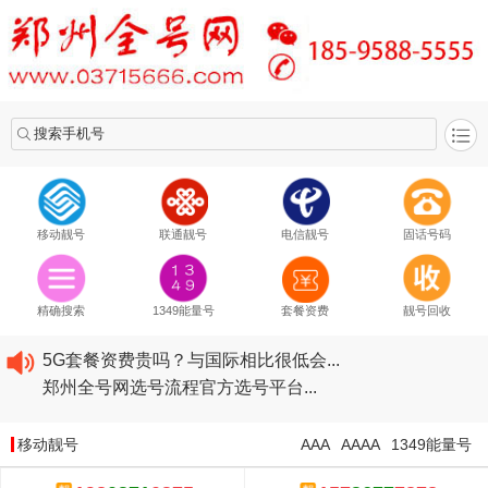
搜索手机号
移动靓号
联通靓号
电信靓号
固话号码
2020​移动最新套餐资费...
2020​联通最新套餐资费...
精确搜索
1349能量号
套餐资费
靓号回收
2020​电信最新套餐资费...
5G套餐资费贵吗？与国际相比很低会...
郑州全号网选号流程官方选号平台...
2020​移动最新套餐资费...
2020​联通最新套餐资费...
移动靓号
AAA
AAAA
1349能量号
2020​电信最新套餐资费...