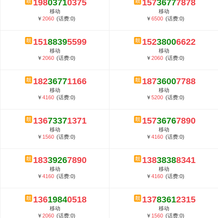
198
0371
0375
157
3677
7878
5G套餐资费贵吗？与国际相比很低会...
移动
移动
郑州全号网选号流程官方选号平台...
￥
2060
(话费:0)
￥
6500
(话费:0)
151
8839
5599
152
3800
6622
移动
移动
￥
2060
(话费:0)
￥
2060
(话费:0)
182
3677
1166
187
3600
7788
移动
移动
￥
4160
(话费:0)
￥
5200
(话费:0)
136
7337
1371
157
3676
7890
移动
移动
￥
1560
(话费:0)
￥
4160
(话费:0)
183
3926
7890
138
3838
8341
移动
移动
￥
4160
(话费:0)
￥
4160
(话费:0)
136
1984
0518
137
8361
2315
移动
移动
￥
2060
(话费:0)
￥
1560
(话费:0)