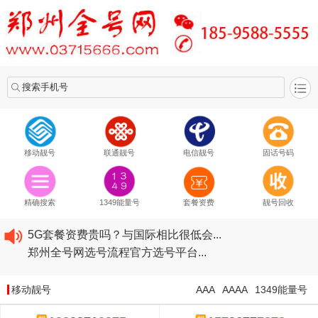
搜索手机号
移动靓号
联通靓号
电信靓号
固话号码
2020​移动最新套餐资费...
2020​联通最新套餐资费...
精确搜索
1349能量号
套餐资费
靓号回收
2020​电信最新套餐资费...
5G套餐资费贵吗？与国际相比很低会...
郑州全号网选号流程官方选号平台...
2020​移动最新套餐资费...
2020​联通最新套餐资费...
移动靓号
AAA
AAAA
1349能量号
2020​电信最新套餐资费...