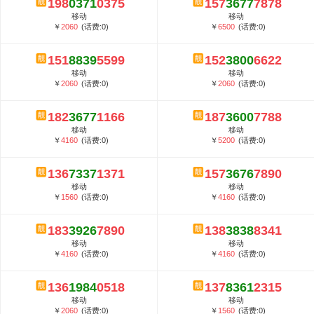
198
0371
0375
157
3677
7878
5G套餐资费贵吗？与国际相比很低会...
移动
移动
郑州全号网选号流程官方选号平台...
￥
2060
(话费:0)
￥
6500
(话费:0)
151
8839
5599
152
3800
6622
移动
移动
￥
2060
(话费:0)
￥
2060
(话费:0)
182
3677
1166
187
3600
7788
移动
移动
￥
4160
(话费:0)
￥
5200
(话费:0)
136
7337
1371
157
3676
7890
移动
移动
￥
1560
(话费:0)
￥
4160
(话费:0)
183
3926
7890
138
3838
8341
移动
移动
￥
4160
(话费:0)
￥
4160
(话费:0)
136
1984
0518
137
8361
2315
移动
移动
￥
2060
(话费:0)
￥
1560
(话费:0)