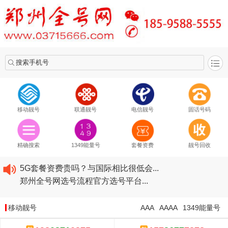
搜索手机号
移动靓号
联通靓号
电信靓号
固话号码
2020​移动最新套餐资费...
2020​联通最新套餐资费...
精确搜索
1349能量号
套餐资费
靓号回收
2020​电信最新套餐资费...
5G套餐资费贵吗？与国际相比很低会...
郑州全号网选号流程官方选号平台...
2020​移动最新套餐资费...
2020​联通最新套餐资费...
移动靓号
AAA
AAAA
1349能量号
2020​电信最新套餐资费...