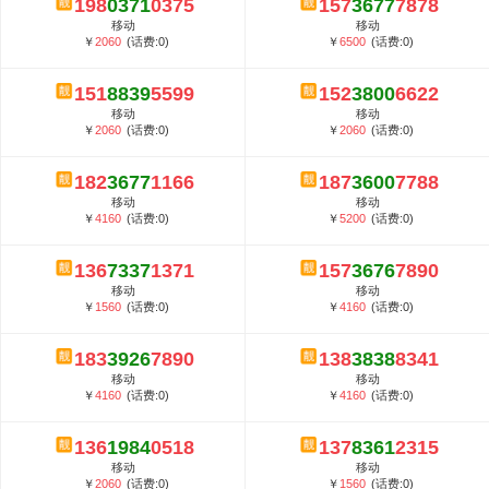
198
0371
0375
157
3677
7878
5G套餐资费贵吗？与国际相比很低会...
移动
移动
郑州全号网选号流程官方选号平台...
￥
2060
(话费:0)
￥
6500
(话费:0)
151
8839
5599
152
3800
6622
移动
移动
￥
2060
(话费:0)
￥
2060
(话费:0)
182
3677
1166
187
3600
7788
移动
移动
￥
4160
(话费:0)
￥
5200
(话费:0)
136
7337
1371
157
3676
7890
移动
移动
￥
1560
(话费:0)
￥
4160
(话费:0)
183
3926
7890
138
3838
8341
移动
移动
￥
4160
(话费:0)
￥
4160
(话费:0)
136
1984
0518
137
8361
2315
移动
移动
￥
2060
(话费:0)
￥
1560
(话费:0)