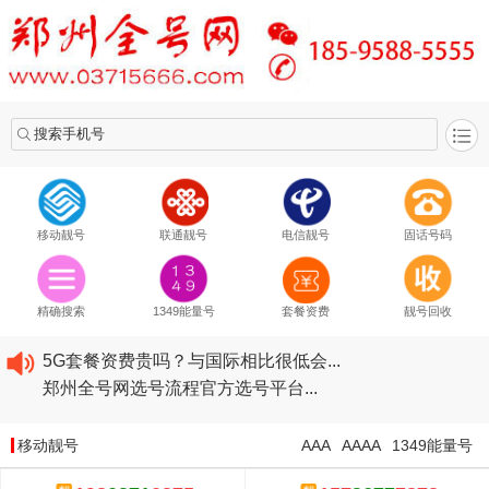
搜索手机号
移动靓号
联通靓号
电信靓号
固话号码
2020​移动最新套餐资费...
2020​联通最新套餐资费...
精确搜索
1349能量号
套餐资费
靓号回收
2020​电信最新套餐资费...
5G套餐资费贵吗？与国际相比很低会...
郑州全号网选号流程官方选号平台...
2020​移动最新套餐资费...
2020​联通最新套餐资费...
移动靓号
AAA
AAAA
1349能量号
2020​电信最新套餐资费...