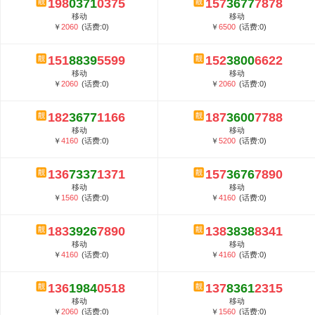
198
0371
0375
157
3677
7878
5G套餐资费贵吗？与国际相比很低会...
移动
移动
郑州全号网选号流程官方选号平台...
￥
2060
(话费:0)
￥
6500
(话费:0)
151
8839
5599
152
3800
6622
移动
移动
￥
2060
(话费:0)
￥
2060
(话费:0)
182
3677
1166
187
3600
7788
移动
移动
￥
4160
(话费:0)
￥
5200
(话费:0)
136
7337
1371
157
3676
7890
移动
移动
￥
1560
(话费:0)
￥
4160
(话费:0)
183
3926
7890
138
3838
8341
移动
移动
￥
4160
(话费:0)
￥
4160
(话费:0)
136
1984
0518
137
8361
2315
移动
移动
￥
2060
(话费:0)
￥
1560
(话费:0)