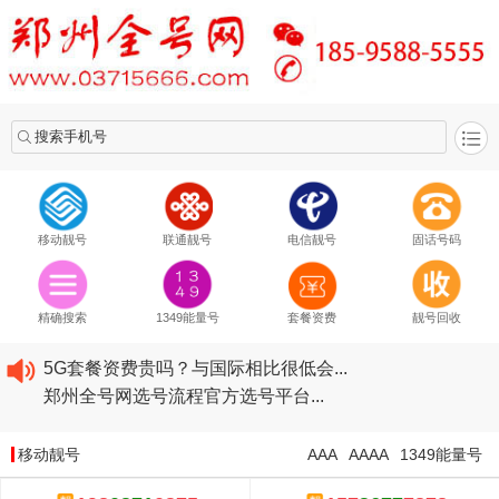
搜索手机号
移动靓号
联通靓号
电信靓号
固话号码
2020​移动最新套餐资费...
2020​联通最新套餐资费...
精确搜索
1349能量号
套餐资费
靓号回收
2020​电信最新套餐资费...
5G套餐资费贵吗？与国际相比很低会...
郑州全号网选号流程官方选号平台...
2020​移动最新套餐资费...
2020​联通最新套餐资费...
移动靓号
AAA
AAAA
1349能量号
2020​电信最新套餐资费...