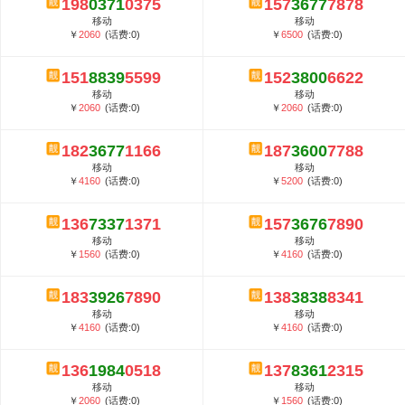
198
0371
0375
157
3677
7878
5G套餐资费贵吗？与国际相比很低会...
移动
移动
郑州全号网选号流程官方选号平台...
￥
2060
(话费:0)
￥
6500
(话费:0)
151
8839
5599
152
3800
6622
移动
移动
￥
2060
(话费:0)
￥
2060
(话费:0)
182
3677
1166
187
3600
7788
移动
移动
￥
4160
(话费:0)
￥
5200
(话费:0)
136
7337
1371
157
3676
7890
移动
移动
￥
1560
(话费:0)
￥
4160
(话费:0)
183
3926
7890
138
3838
8341
移动
移动
￥
4160
(话费:0)
￥
4160
(话费:0)
136
1984
0518
137
8361
2315
移动
移动
￥
2060
(话费:0)
￥
1560
(话费:0)