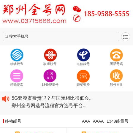
搜索手机号
移动靓号
联通靓号
电信靓号
固话号码
2020​移动最新套餐资费...
2020​联通最新套餐资费...
精确搜索
1349能量号
套餐资费
靓号回收
2020​电信最新套餐资费...
5G套餐资费贵吗？与国际相比很低会...
郑州全号网选号流程官方选号平台...
2020​移动最新套餐资费...
2020​联通最新套餐资费...
移动靓号
AAA
AAAA
1349能量号
2020​电信最新套餐资费...