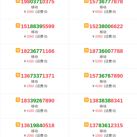
198
0371
0375
157
3677
7878
5G套餐资费贵吗？与国际相比很低会...
移动
移动
郑州全号网选号流程官方选号平台...
￥
2060
(话费:0)
￥
6500
(话费:0)
151
8839
5599
152
3800
6622
移动
移动
￥
2060
(话费:0)
￥
2060
(话费:0)
182
3677
1166
187
3600
7788
移动
移动
￥
4160
(话费:0)
￥
5200
(话费:0)
136
7337
1371
157
3676
7890
移动
移动
￥
1560
(话费:0)
￥
4160
(话费:0)
183
3926
7890
138
3838
8341
移动
移动
￥
4160
(话费:0)
￥
4160
(话费:0)
136
1984
0518
137
8361
2315
移动
移动
￥
2060
(话费:0)
￥
1560
(话费:0)