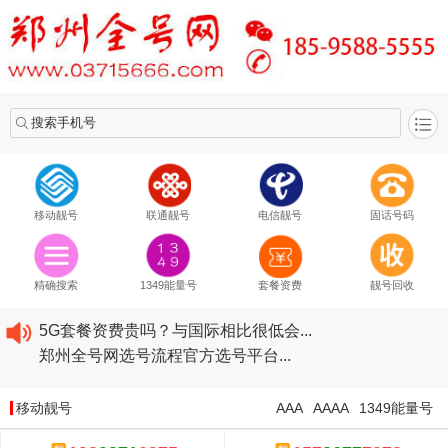
搜索手机号
移动靓号
联通靓号
电信靓号
固话号码
2020​移动最新套餐资费...
2020​联通最新套餐资费...
精确搜索
1349能量号
套餐资费
靓号回收
2020​电信最新套餐资费...
5G套餐资费贵吗？与国际相比很低会...
郑州全号网选号流程官方选号平台...
2020​移动最新套餐资费...
2020​联通最新套餐资费...
移动靓号
AAA
AAAA
1349能量号
2020​电信最新套餐资费...