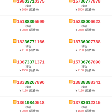
198
0371
0375
157
3677
7878
5G套餐资费贵吗？与国际相比很低会...
移动
移动
郑州全号网选号流程官方选号平台...
￥
2060
(话费:0)
￥
6500
(话费:0)
151
8839
5599
152
3800
6622
移动
移动
￥
2060
(话费:0)
￥
2060
(话费:0)
182
3677
1166
187
3600
7788
移动
移动
￥
4160
(话费:0)
￥
5200
(话费:0)
136
7337
1371
157
3676
7890
移动
移动
￥
1560
(话费:0)
￥
4160
(话费:0)
183
3926
7890
138
3838
8341
移动
移动
￥
4160
(话费:0)
￥
4160
(话费:0)
136
1984
0518
137
8361
2315
移动
移动
￥
2060
(话费:0)
￥
1560
(话费:0)