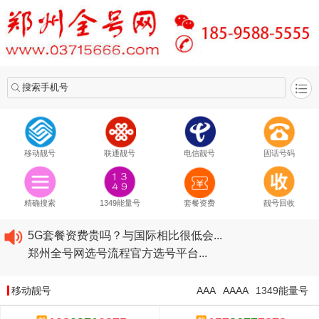
搜索手机号
移动靓号
联通靓号
电信靓号
固话号码
2020​移动最新套餐资费...
2020​联通最新套餐资费...
精确搜索
1349能量号
套餐资费
靓号回收
2020​电信最新套餐资费...
5G套餐资费贵吗？与国际相比很低会...
郑州全号网选号流程官方选号平台...
2020​移动最新套餐资费...
2020​联通最新套餐资费...
移动靓号
AAA
AAAA
1349能量号
2020​电信最新套餐资费...