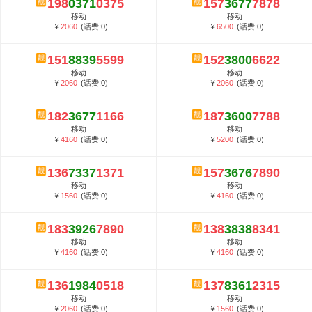
198
0371
0375
157
3677
7878
5G套餐资费贵吗？与国际相比很低会...
移动
移动
郑州全号网选号流程官方选号平台...
￥
2060
(话费:0)
￥
6500
(话费:0)
151
8839
5599
152
3800
6622
移动
移动
￥
2060
(话费:0)
￥
2060
(话费:0)
182
3677
1166
187
3600
7788
移动
移动
￥
4160
(话费:0)
￥
5200
(话费:0)
136
7337
1371
157
3676
7890
移动
移动
￥
1560
(话费:0)
￥
4160
(话费:0)
183
3926
7890
138
3838
8341
移动
移动
￥
4160
(话费:0)
￥
4160
(话费:0)
136
1984
0518
137
8361
2315
移动
移动
￥
2060
(话费:0)
￥
1560
(话费:0)