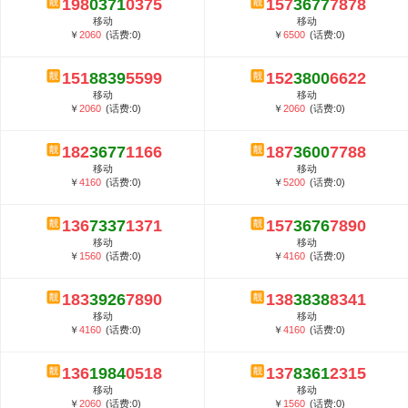
198
0371
0375
157
3677
7878
5G套餐资费贵吗？与国际相比很低会...
移动
移动
郑州全号网选号流程官方选号平台...
￥
2060
(话费:0)
￥
6500
(话费:0)
151
8839
5599
152
3800
6622
移动
移动
￥
2060
(话费:0)
￥
2060
(话费:0)
182
3677
1166
187
3600
7788
移动
移动
￥
4160
(话费:0)
￥
5200
(话费:0)
136
7337
1371
157
3676
7890
移动
移动
￥
1560
(话费:0)
￥
4160
(话费:0)
183
3926
7890
138
3838
8341
移动
移动
￥
4160
(话费:0)
￥
4160
(话费:0)
136
1984
0518
137
8361
2315
移动
移动
￥
2060
(话费:0)
￥
1560
(话费:0)