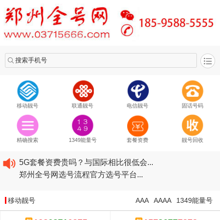
搜索手机号
移动靓号
联通靓号
电信靓号
固话号码
2020​移动最新套餐资费...
2020​联通最新套餐资费...
精确搜索
1349能量号
套餐资费
靓号回收
2020​电信最新套餐资费...
5G套餐资费贵吗？与国际相比很低会...
郑州全号网选号流程官方选号平台...
2020​移动最新套餐资费...
2020​联通最新套餐资费...
移动靓号
AAA
AAAA
1349能量号
2020​电信最新套餐资费...