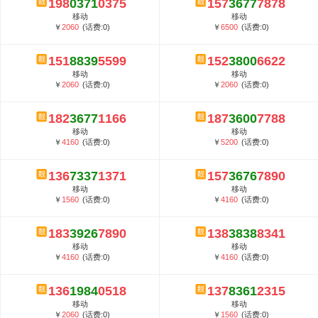
198
0371
0375
157
3677
7878
5G套餐资费贵吗？与国际相比很低会...
移动
移动
郑州全号网选号流程官方选号平台...
￥
2060
(话费:0)
￥
6500
(话费:0)
151
8839
5599
152
3800
6622
移动
移动
￥
2060
(话费:0)
￥
2060
(话费:0)
182
3677
1166
187
3600
7788
移动
移动
￥
4160
(话费:0)
￥
5200
(话费:0)
136
7337
1371
157
3676
7890
移动
移动
￥
1560
(话费:0)
￥
4160
(话费:0)
183
3926
7890
138
3838
8341
移动
移动
￥
4160
(话费:0)
￥
4160
(话费:0)
136
1984
0518
137
8361
2315
移动
移动
￥
2060
(话费:0)
￥
1560
(话费:0)