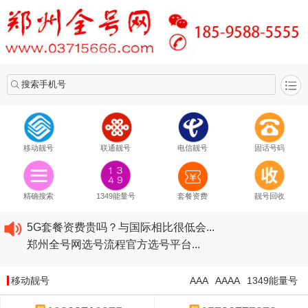
搜索手机号
移动靓号
联通靓号
电信靓号
固话号码
2020​移动最新套餐资费...
2020​联通最新套餐资费...
精确搜索
1349能量号
套餐资费
靓号回收
2020​电信最新套餐资费...
5G套餐资费贵吗？与国际相比很低会...
郑州全号网选号流程官方选号平台...
2020​移动最新套餐资费...
2020​联通最新套餐资费...
移动靓号
AAA
AAAA
1349能量号
2020​电信最新套餐资费...