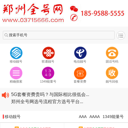
搜索手机号
移动靓号
联通靓号
电信靓号
固话号码
2020​移动最新套餐资费...
2020​联通最新套餐资费...
精确搜索
1349能量号
套餐资费
靓号回收
2020​电信最新套餐资费...
5G套餐资费贵吗？与国际相比很低会...
郑州全号网选号流程官方选号平台...
2020​移动最新套餐资费...
2020​联通最新套餐资费...
移动靓号
AAA
AAAA
1349能量号
2020​电信最新套餐资费...