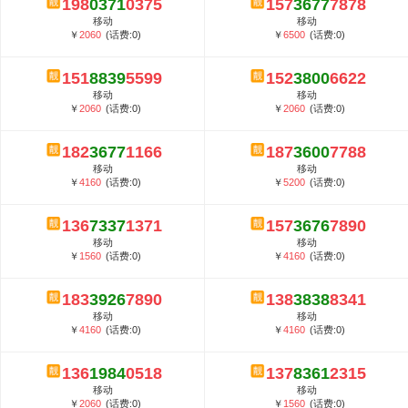
198
0371
0375
157
3677
7878
5G套餐资费贵吗？与国际相比很低会...
移动
移动
郑州全号网选号流程官方选号平台...
￥
2060
(话费:0)
￥
6500
(话费:0)
151
8839
5599
152
3800
6622
移动
移动
￥
2060
(话费:0)
￥
2060
(话费:0)
182
3677
1166
187
3600
7788
移动
移动
￥
4160
(话费:0)
￥
5200
(话费:0)
136
7337
1371
157
3676
7890
移动
移动
￥
1560
(话费:0)
￥
4160
(话费:0)
183
3926
7890
138
3838
8341
移动
移动
￥
4160
(话费:0)
￥
4160
(话费:0)
136
1984
0518
137
8361
2315
移动
移动
￥
2060
(话费:0)
￥
1560
(话费:0)