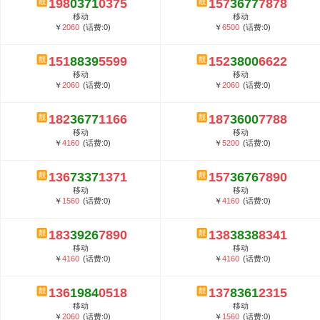
198
0371
0375
157
3677
7878
5G套餐资费贵吗？与国际相比很低会...
移动
移动
郑州全号网选号流程官方选号平台...
￥
2060
(话费:0)
￥
6500
(话费:0)
151
8839
5599
152
3800
6622
移动
移动
￥
2060
(话费:0)
￥
2060
(话费:0)
182
3677
1166
187
3600
7788
移动
移动
￥
4160
(话费:0)
￥
5200
(话费:0)
136
7337
1371
157
3676
7890
移动
移动
￥
1560
(话费:0)
￥
4160
(话费:0)
183
3926
7890
138
3838
8341
移动
移动
￥
4160
(话费:0)
￥
4160
(话费:0)
136
1984
0518
137
8361
2315
移动
移动
￥
2060
(话费:0)
￥
1560
(话费:0)