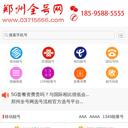
搜索手机号
移动靓号
联通靓号
电信靓号
固话号码
2020​移动最新套餐资费...
2020​联通最新套餐资费...
精确搜索
1349能量号
套餐资费
靓号回收
2020​电信最新套餐资费...
5G套餐资费贵吗？与国际相比很低会...
郑州全号网选号流程官方选号平台...
2020​移动最新套餐资费...
2020​联通最新套餐资费...
移动靓号
AAA
AAAA
1349能量号
2020​电信最新套餐资费...