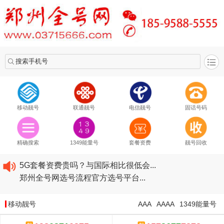
搜索手机号
移动靓号
联通靓号
电信靓号
固话号码
2020​移动最新套餐资费...
2020​联通最新套餐资费...
精确搜索
1349能量号
套餐资费
靓号回收
2020​电信最新套餐资费...
5G套餐资费贵吗？与国际相比很低会...
郑州全号网选号流程官方选号平台...
2020​移动最新套餐资费...
2020​联通最新套餐资费...
移动靓号
AAA
AAAA
1349能量号
2020​电信最新套餐资费...