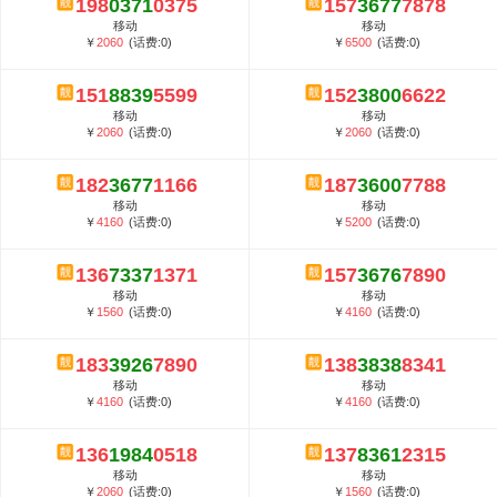
198
0371
0375
157
3677
7878
5G套餐资费贵吗？与国际相比很低会...
移动
移动
郑州全号网选号流程官方选号平台...
￥
2060
(话费:0)
￥
6500
(话费:0)
151
8839
5599
152
3800
6622
移动
移动
￥
2060
(话费:0)
￥
2060
(话费:0)
182
3677
1166
187
3600
7788
移动
移动
￥
4160
(话费:0)
￥
5200
(话费:0)
136
7337
1371
157
3676
7890
移动
移动
￥
1560
(话费:0)
￥
4160
(话费:0)
183
3926
7890
138
3838
8341
移动
移动
￥
4160
(话费:0)
￥
4160
(话费:0)
136
1984
0518
137
8361
2315
移动
移动
￥
2060
(话费:0)
￥
1560
(话费:0)