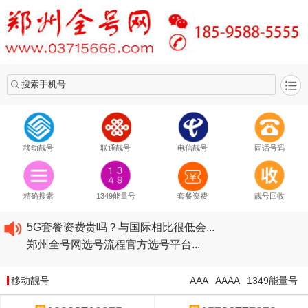
搜索手机号
移动靓号
联通靓号
电信靓号
固话号码
2020​移动最新套餐资费...
2020​联通最新套餐资费...
精确搜索
1349能量号
套餐资费
靓号回收
2020​电信最新套餐资费...
5G套餐资费贵吗？与国际相比很低会...
郑州全号网选号流程官方选号平台...
2020​移动最新套餐资费...
2020​联通最新套餐资费...
移动靓号
AAA
AAAA
1349能量号
2020​电信最新套餐资费...