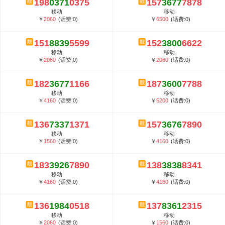
198
0371
0375
157
3677
7878
5G套餐资费贵吗？与国际相比很低会...
移动
移动
郑州全号网选号流程官方选号平台...
￥
2060
(话费:0)
￥
6500
(话费:0)
151
8839
5599
152
3800
6622
移动
移动
￥
2060
(话费:0)
￥
2060
(话费:0)
182
3677
1166
187
3600
7788
移动
移动
￥
4160
(话费:0)
￥
5200
(话费:0)
136
7337
1371
157
3676
7890
移动
移动
￥
1560
(话费:0)
￥
4160
(话费:0)
183
3926
7890
138
3838
8341
移动
移动
￥
4160
(话费:0)
￥
4160
(话费:0)
136
1984
0518
137
8361
2315
移动
移动
￥
2060
(话费:0)
￥
1560
(话费:0)