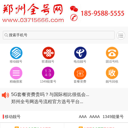
搜索手机号
移动靓号
联通靓号
电信靓号
固话号码
2020​移动最新套餐资费...
2020​联通最新套餐资费...
精确搜索
1349能量号
套餐资费
靓号回收
2020​电信最新套餐资费...
5G套餐资费贵吗？与国际相比很低会...
郑州全号网选号流程官方选号平台...
2020​移动最新套餐资费...
2020​联通最新套餐资费...
移动靓号
AAA
AAAA
1349能量号
2020​电信最新套餐资费...