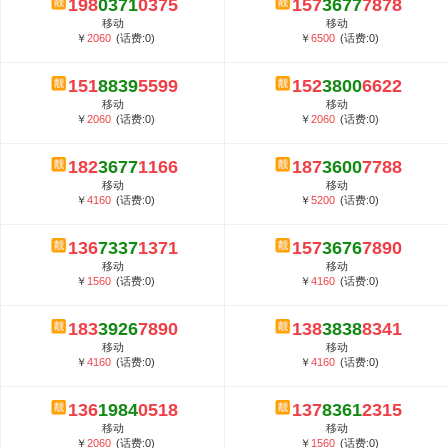
198
0371
0375
157
3677
7878
5G套餐资费贵吗？与国际相比很低会...
移动
移动
郑州全号网选号流程官方选号平台...
￥
2060
(话费:0)
￥
6500
(话费:0)
151
8839
5599
152
3800
6622
移动
移动
￥
2060
(话费:0)
￥
2060
(话费:0)
182
3677
1166
187
3600
7788
移动
移动
￥
4160
(话费:0)
￥
5200
(话费:0)
136
7337
1371
157
3676
7890
移动
移动
￥
1560
(话费:0)
￥
4160
(话费:0)
183
3926
7890
138
3838
8341
移动
移动
￥
4160
(话费:0)
￥
4160
(话费:0)
136
1984
0518
137
8361
2315
移动
移动
￥
2060
(话费:0)
￥
1560
(话费:0)