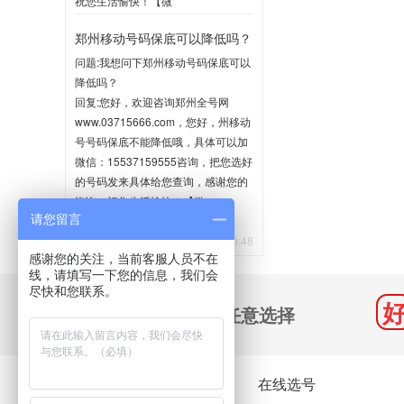
祝您生活愉快！【微
信:15537159555】
郑州移动号码保底可以降低吗？
2020-06-02 10:35
问题:我想问下郑州移动号码保底可以
降低吗？
回复:您好，欢迎咨询郑州全号网
www.03715666.com，您好，州移动
号号码保底不能降低哦，具体可以加
微信：15537159555咨询，把您选好
的号码发来具体给您查询，感谢您的
咨询，祝您生活愉快！【微
请您留言
信:15537159555】
2020-05-21 10:48
感谢您的关注，当前客服人员不在
线，请填写一下您的信息，我们会
尽快和您联系。
千万号码 任意选择
关于我们
在线选号