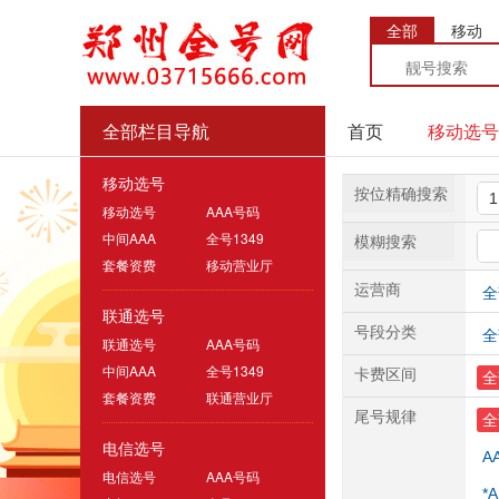
全部
移动
全部栏目导航
首页
移动选号
移动选号
按位精确搜索
移动选号
AAA号码
中间AAA
全号1349
模糊搜索
套餐资费
移动营业厅
运营商
全
联通选号
号段分类
全
联通选号
AAA号码
中间AAA
全号1349
卡费区间
全
套餐资费
联通营业厅
尾号规律
全
电信选号
A
电信选号
AAA号码
*