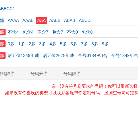
ABBCC*
部
AAAA
AAAB
AAA
AABB
ABAB
ABCD
部
不含4
包含4
不含7
包含7
不含0
包含0
部
0多
1多
2多
3多
4多
5多
6多
7多
8多
9多
部
后五位1349组成
后五位2678组成
全号01349组合
全号1349组
价格降序
号码升序
号码降序
亲，没有符号您要求的号码！你可以重新选择
如果没有你喜欢的类型可以联系客服帮你定制号码，拨测空号均可定制，定制