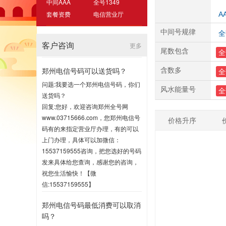
中间AAA
全号1349
套餐资费
电信营业厅
A
中间号规律
全
客户咨询
更多
尾数包含
全
郑州电信号码可以送货吗？
含数多
全
问题:我要选一个郑州电信号码，你们
风水能量号
全
送货吗？
回复:您好，欢迎咨询郑州全号网
www.03715666.com，您郑州电信号
价格升序
码有的来指定营业厅办理，有的可以
上门办理，具体可以加微信：
15537159555咨询，把您选好的号码
发来具体给您查询，感谢您的咨询，
祝您生活愉快！【微
信:15537159555】
2020-07-16 17:00
郑州电信号码最低消费可以取消
吗？