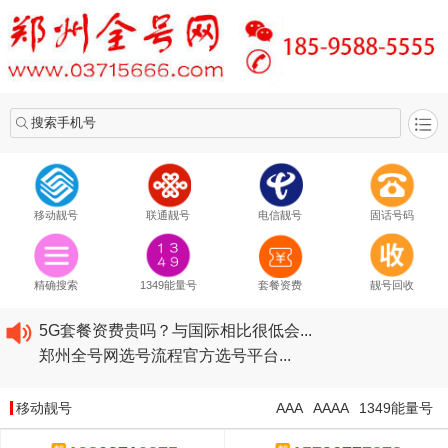
搜索手机号
移动靓号
联通靓号
电信靓号
固话号码
2020​移动最新套餐资费...
2020​联通最新套餐资费...
精确搜索
1349能量号
套餐资费
靓号回收
2020​电信最新套餐资费...
5G套餐资费贵吗？与国际相比很低会...
郑州全号网选号流程官方选号平台...
2020​移动最新套餐资费...
2020​联通最新套餐资费...
移动靓号
AAA
AAAA
1349能量号
2020​电信最新套餐资费...