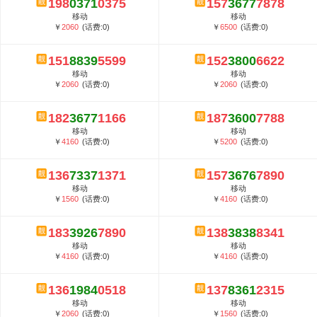
198
0371
0375
157
3677
7878
5G套餐资费贵吗？与国际相比很低会...
移动
移动
郑州全号网选号流程官方选号平台...
￥
2060
(话费:0)
￥
6500
(话费:0)
151
8839
5599
152
3800
6622
移动
移动
￥
2060
(话费:0)
￥
2060
(话费:0)
182
3677
1166
187
3600
7788
移动
移动
￥
4160
(话费:0)
￥
5200
(话费:0)
136
7337
1371
157
3676
7890
移动
移动
￥
1560
(话费:0)
￥
4160
(话费:0)
183
3926
7890
138
3838
8341
移动
移动
￥
4160
(话费:0)
￥
4160
(话费:0)
136
1984
0518
137
8361
2315
移动
移动
￥
2060
(话费:0)
￥
1560
(话费:0)