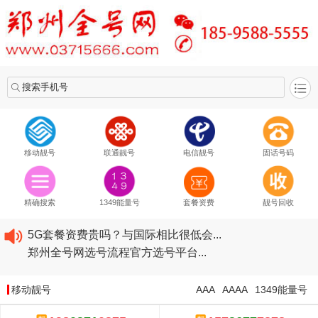
搜索手机号
移动靓号
联通靓号
电信靓号
固话号码
2020​移动最新套餐资费...
2020​联通最新套餐资费...
精确搜索
1349能量号
套餐资费
靓号回收
2020​电信最新套餐资费...
5G套餐资费贵吗？与国际相比很低会...
郑州全号网选号流程官方选号平台...
2020​移动最新套餐资费...
2020​联通最新套餐资费...
移动靓号
AAA
AAAA
1349能量号
2020​电信最新套餐资费...