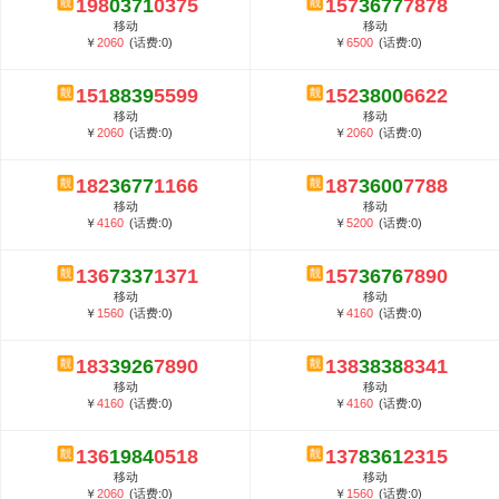
198
0371
0375
157
3677
7878
5G套餐资费贵吗？与国际相比很低会...
移动
移动
郑州全号网选号流程官方选号平台...
￥
2060
(话费:0)
￥
6500
(话费:0)
151
8839
5599
152
3800
6622
移动
移动
￥
2060
(话费:0)
￥
2060
(话费:0)
182
3677
1166
187
3600
7788
移动
移动
￥
4160
(话费:0)
￥
5200
(话费:0)
136
7337
1371
157
3676
7890
移动
移动
￥
1560
(话费:0)
￥
4160
(话费:0)
183
3926
7890
138
3838
8341
移动
移动
￥
4160
(话费:0)
￥
4160
(话费:0)
136
1984
0518
137
8361
2315
移动
移动
￥
2060
(话费:0)
￥
1560
(话费:0)