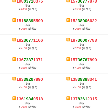
198
0371
0375
157
3677
7878
5G套餐资费贵吗？与国际相比很低会...
移动
移动
郑州全号网选号流程官方选号平台...
￥
2060
(话费:0)
￥
6500
(话费:0)
151
8839
5599
152
3800
6622
移动
移动
￥
2060
(话费:0)
￥
2060
(话费:0)
182
3677
1166
187
3600
7788
移动
移动
￥
4160
(话费:0)
￥
5200
(话费:0)
136
7337
1371
157
3676
7890
移动
移动
￥
1560
(话费:0)
￥
4160
(话费:0)
183
3926
7890
138
3838
8341
移动
移动
￥
4160
(话费:0)
￥
4160
(话费:0)
136
1984
0518
137
8361
2315
移动
移动
￥
2060
(话费:0)
￥
1560
(话费:0)