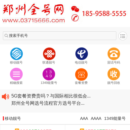
搜索手机号
移动靓号
联通靓号
电信靓号
固话号码
2020​移动最新套餐资费...
2020​联通最新套餐资费...
精确搜索
1349能量号
套餐资费
靓号回收
2020​电信最新套餐资费...
5G套餐资费贵吗？与国际相比很低会...
郑州全号网选号流程官方选号平台...
2020​移动最新套餐资费...
2020​联通最新套餐资费...
移动靓号
AAA
AAAA
1349能量号
2020​电信最新套餐资费...