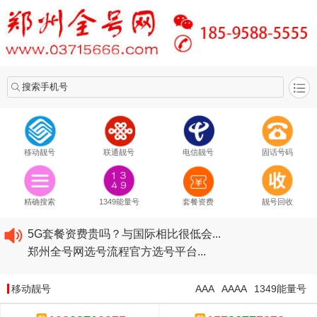
搜索手机号
移动靓号
联通靓号
电信靓号
固话号码
2020​移动最新套餐资费...
2020​联通最新套餐资费...
精确搜索
1349能量号
套餐资费
靓号回收
2020​电信最新套餐资费...
5G套餐资费贵吗？与国际相比很低会...
郑州全号网选号流程官方选号平台...
2020​移动最新套餐资费...
2020​联通最新套餐资费...
移动靓号
AAA
AAAA
1349能量号
2020​电信最新套餐资费...