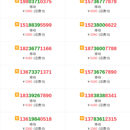
198
0371
0375
157
3677
7878
5G套餐资费贵吗？与国际相比很低会...
移动
移动
郑州全号网选号流程官方选号平台...
￥
2060
(话费:0)
￥
6500
(话费:0)
151
8839
5599
152
3800
6622
移动
移动
￥
2060
(话费:0)
￥
2060
(话费:0)
182
3677
1166
187
3600
7788
移动
移动
￥
4160
(话费:0)
￥
5200
(话费:0)
136
7337
1371
157
3676
7890
移动
移动
￥
1560
(话费:0)
￥
4160
(话费:0)
183
3926
7890
138
3838
8341
移动
移动
￥
4160
(话费:0)
￥
4160
(话费:0)
136
1984
0518
137
8361
2315
移动
移动
￥
2060
(话费:0)
￥
1560
(话费:0)