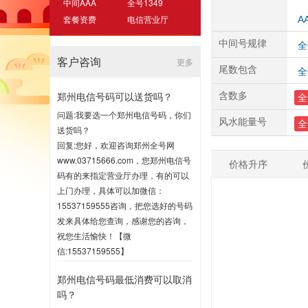
中间AAA
全号1349
套餐资费
电信营业厅
A
中间号规律
全
客户咨询
更多
尾数包含
全
郑州电信号码可以送货吗？
含数多
全
问题:我要选一个郑州电信号码，你们
风水能量号
全
送货吗？
回复:您好，欢迎咨询郑州全号网
www.03715666.com，您郑州电信号
价格升序
码有的来指定营业厅办理，有的可以
上门办理，具体可以加微信：
15537159555咨询，把您选好的号码
发来具体给您查询，感谢您的咨询，
祝您生活愉快！【微
信:15537159555】
2020-07-16 17:00
郑州电信号码最低消费可以取消
吗？