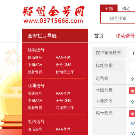
全部
移动
全部栏目导航
首页
移动选号
移动选号
按位精确搜索
移动选号
AAA号码
中间AAA
全号1349
模糊搜索
套餐资费
移动营业厅
运营商
全
联通选号
号段分类
全
联通选号
AAA号码
中间AAA
全号1349
卡费区间
全
套餐资费
联通营业厅
尾号规律
全
电信选号
A
电信选号
AAA号码
*