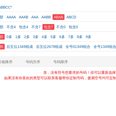
ABBCC*
部
AAAA
AAAB
AAA
AABB
ABAB
ABCD
部
不含4
包含4
不含7
包含7
不含0
包含0
部
0多
1多
2多
3多
4多
5多
6多
7多
8多
9多
部
后五位1349组成
后五位2678组成
全号01349组合
全号1349组
价格降序
号码升序
号码降序
亲，没有符号您要求的号码！你可以重新选择
如果没有你喜欢的类型可以联系客服帮你定制号码，拨测空号均可定制，定制